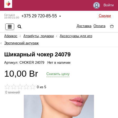
Войти
Скидки
Сегодня
+
375 29 720-85-55
10:00-21:00
Доставка
Оплата
Абрикос
Атрибуты, подарки
Аксессуары для игр
Эротический антураж
Шикарный чокер 24079
Артикул: CHOKER 24079
Нет в наличии
10,00
Br
Снизить цену
0
из 5
0
мнений