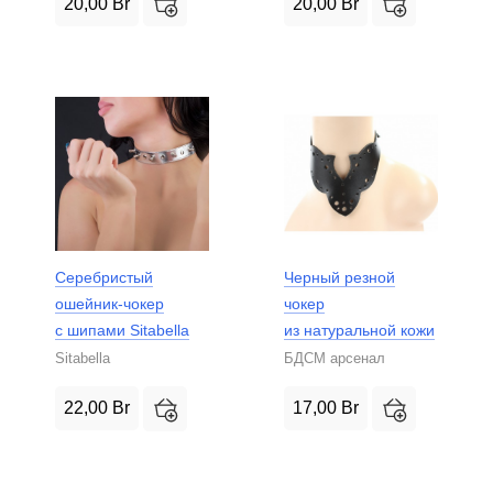
20,00
Br
20,00
Br
Серебристый
Черный резной
ошейник-чокер
чокер
с шипами Sitabella
из натуральной кожи
Sitabella
БДСМ арсенал
22,00
Br
17,00
Br