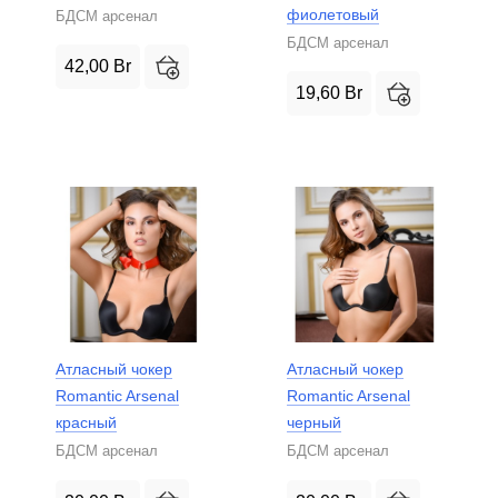
фиолетовый
БДСМ арсенал
БДСМ арсенал
42,00
Br
19,60
Br
Атласный чокер
Атласный чокер
Romantic Arsenal
Romantic Arsenal
красный
черный
БДСМ арсенал
БДСМ арсенал