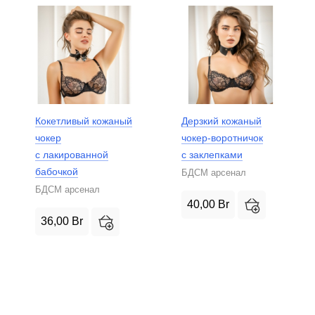
Кокетливый кожаный
Дерзкий кожаный
чокер
чокер-воротничок
с лакированной
с заклепками
бабочкой
БДСМ арсенал
БДСМ арсенал
40,00
Br
36,00
Br