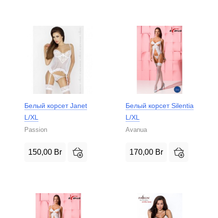
Белый корсет Janet
Белый корсет Silentia
L/XL
L/XL
Passion
Avanua
150,00
Br
170,00
Br