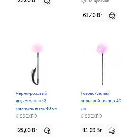
22,00
Br
БДСМ арсенал
61,40
Br
Черно-розовый
Розово-белый
двухсторонний
перьевой тиклер 40
тиклер-плетка 48 см
см
KISSEXPO
KISSEXPO
29,00
Br
11,00
Br