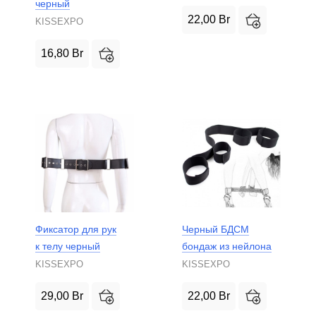
черный
22,00
Br
KISSEXPO
16,80
Br
Фиксатор для рук
Черный БДСМ
к телу черный
бондаж из нейлона
KISSEXPO
KISSEXPO
29,00
Br
22,00
Br