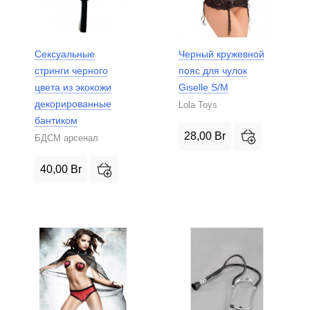
Сексуальные
Черный кружевной
стринги черного
пояс для чулок
цвета из экокожи
Giselle S/M
декорированные
Lola Toys
бантиком
28,00
Br
БДСМ арсенал
40,00
Br