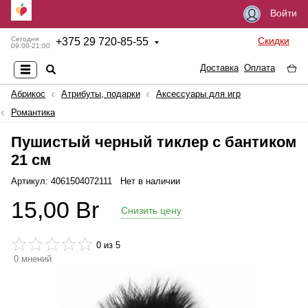
Войти
Скидки
Сегодня
+
375 29 720-85-55
09:00-21:00
Доставка
Оплата
Абрикос
Атрибуты, подарки
Аксессуары для игр
Романтика
Пушистый черный тиклер с бантиком
21 см
Артикул: 4061504072111
Нет в наличии
15,00
Br
Снизить цену
0
из 5
0
мнений