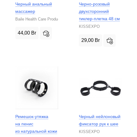
Черный анальный
Черно-розовый
массажер
двухсторонний
тиклер-плетка 48 см
Baile Health Care Product
KISSEXPO
44,00
Br
29,00
Br
Ремешок-утяжка
Черный нейлоновый
на пенис
фиксатор рук к шее
из натуральной кожи
KISSEXPO