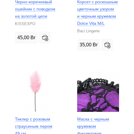
Черно-коричневый
Корсет с роскошным
ошейник с поводком
цветочным узором
на золотой цепи
и черным кружевом
Dolce Vita M/L
KISSEXPO
Baci Lingerie
45,00
Br
35,00
Br
Тиклер с розовым
Маска с черным
страусиным пером
кружевом
49 см
фиолетовая