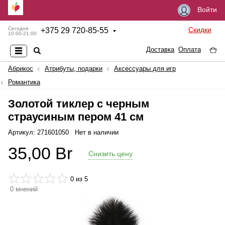
Войти
Скидки
Сегодня
+
375 29 720-85-55
10:00-21:00
Доставка
Оплата
Абрикос
Атрибуты, подарки
Аксессуары для игр
Романтика
Золотой тиклер с черным
страусиным пером 41 см
Артикул: 271601050
Нет в наличии
35,00
Br
Снизить цену
0
из 5
0
мнений