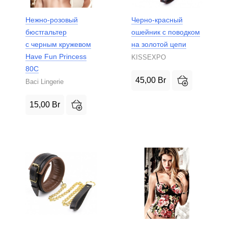
Нежно-розовый
Черно-красный
бюстгальтер
ошейник с поводком
с черным кружевом
на золотой цепи
Have Fun Princess
KISSEXPO
80C
45,00
Br
Baci Lingerie
15,00
Br