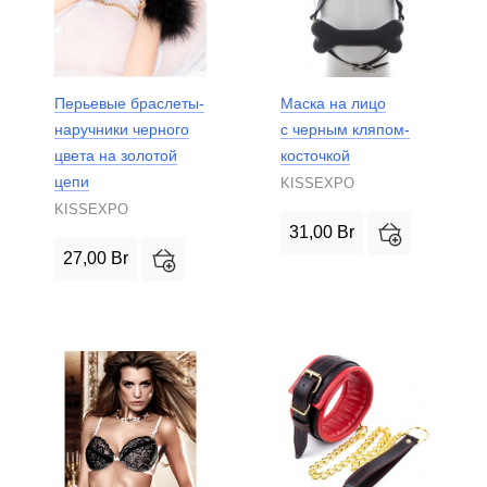
Перьевые браслеты-
Маска на лицо
наручники черного
с черным кляпом-
цвета на золотой
косточкой
цепи
KISSEXPO
KISSEXPO
31,00
Br
27,00
Br