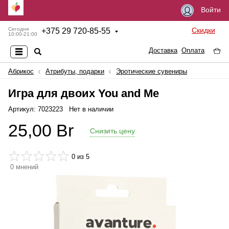
Войти
Скидки
Сегодня
+
375 29 720-85-55
10:00-21:00
Доставка
Оплата
Абрикос
Атрибуты, подарки
Эротические сувениры
Игра для двоих You and Me
Артикул: 7023223
Нет в наличии
25,00
Br
Снизить цену
0
из 5
0
мнений