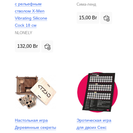
с рельефным
Сима-ленд
стволом X-Men
15,00
Br
Vibrating Siliсone
Cock 18 см
NLONELY
132,00
Br
Настольная игра
Эротическая игра
Деревянные секреты
для двоих Секс