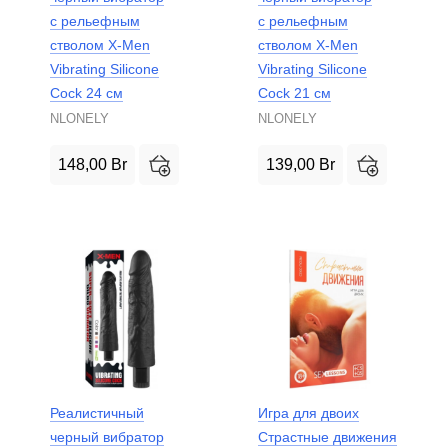
с рельефным
с рельефным
стволом X-Men
стволом X-Men
Vibrating Siliсone
Vibrating Siliсone
Cock 24 см
Cock 21 см
NLONELY
NLONELY
148,00
Br
139,00
Br
Реалистичный
Игра для двоих
черный вибратор
Страстные движения