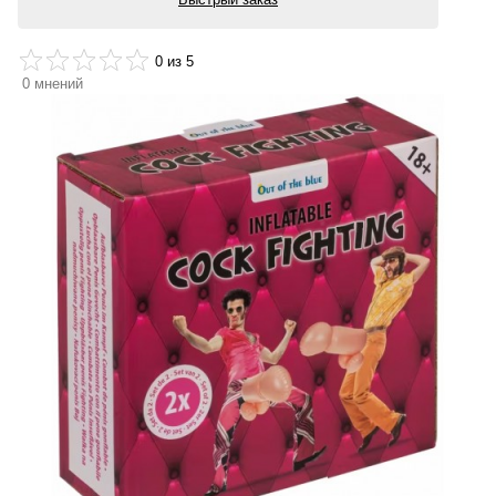
0
из 5
0
мнений