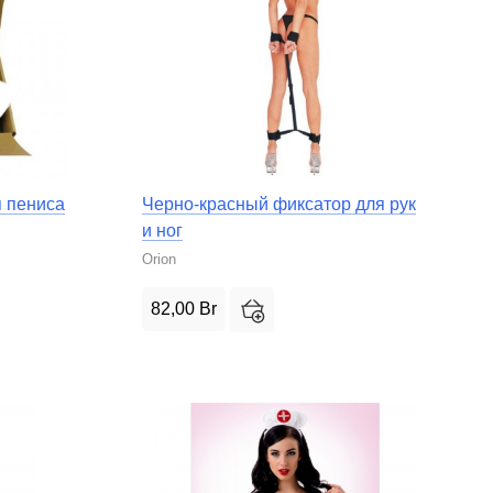
я пениса
Черно-красный фиксатор для рук
и ног
Orion
82,00
Br