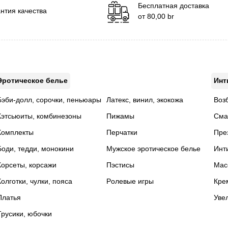
Бесплатная доставка
нтия качества
от
80,00
br
Эротическое белье
Инт
Бэби-долл, сорочки, пеньюары
Латекс, винил, экокожа
Воз
Кэтсьюиты, комбинезоны
Пижамы
Сма
Комплекты
Перчатки
Пре
Боди, тедди, монокини
Мужское эротическое белье
Инт
Корсеты, корсажи
Пэстисы
Мас
Колготки, чулки, пояса
Pолевые игры
Кре
Платья
Уве
Трусики, юбочки