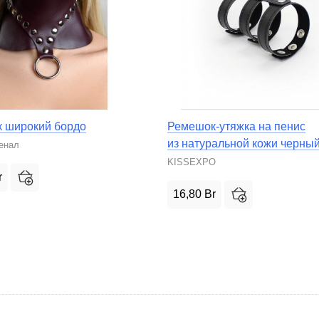
 широкий бордо
Ремешок-утяжка на пенис
из натуральной кожи черны
енал
KISSEXPO
r
16,80
Br