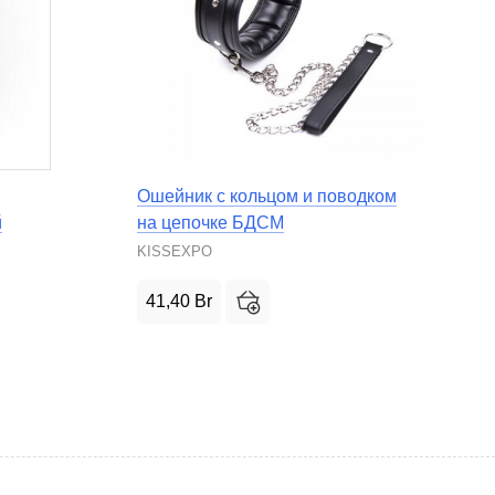
Ошейник с кольцом и поводком
й
на цепочке БДСМ
KISSEXPO
41,40
Br