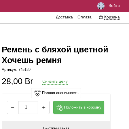
Войти
Доставка
Оплата
Корзина
Ремень с бляхой цветной
Хочешь ремня
буждающие средства
Феромоны
Артикул: 745189
зки
Интимные украшения
28,00
Br
Снизить цену
зервативы
Эротические сувениры
имная гигиена
Литература
Полная анонимность
сажные масла
Аксессуары для игр
Положить в корзину
ма
личение пениса
Быстрый заказ