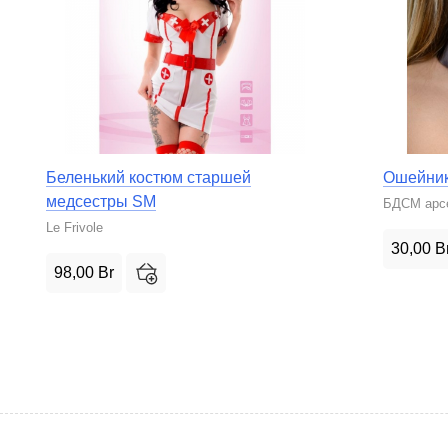
Беленький костюм старшей
Ошейник
медсестры SM
БДСМ арс
Le Frivole
30,00
B
98,00
Br