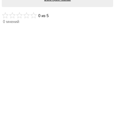
0
из 5
0
мнений