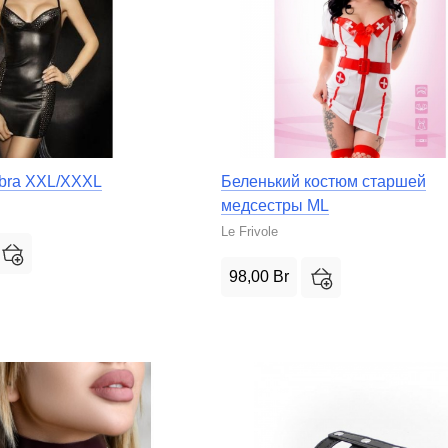
bra XXL/XXXL
Беленький костюм старшей
медсестры ML
Le Frivole
98,00
Br