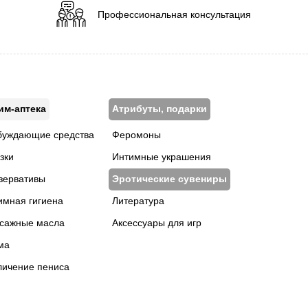
Профессиональная консультация
им-аптека
Атрибуты, подарки
буждающие средства
Феромоны
зки
Интимные украшения
зервативы
Эротические сувениры
имная гигиена
Литература
сажные масла
Аксессуары для игр
ма
личение пениса