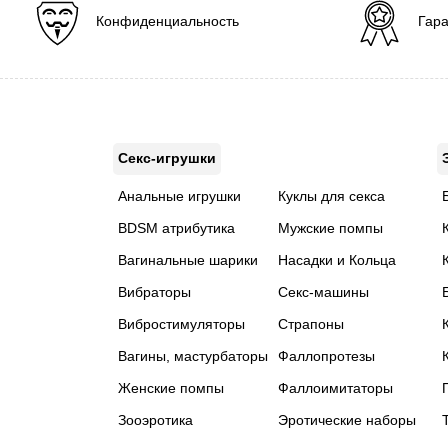
Конфиденциальность
Гара
Секс-игрушки
Анальные игрушки
Куклы для секса
BDSM атрибутика
Мужские помпы
Вагинальные шарики
Насадки и Кольца
Вибраторы
Секс-машины
Вибростимуляторы
Страпоны
Вагины, мастурбаторы
Фаллопротезы
Женские помпы
Фаллоимитаторы
Зооэротика
Эротические наборы