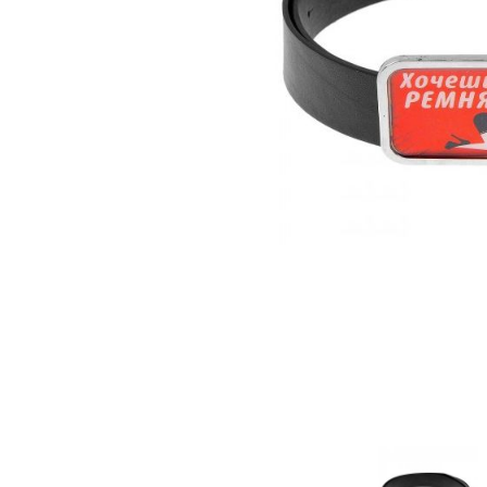
Зооэротика
Эротические наборы