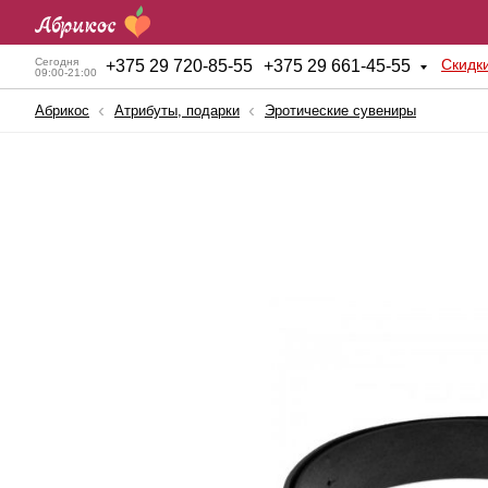
Скидк
Сегодня
+
375 29 720-85-55
+
375 29 661-45-55
09:00-21:00
Абрикос
Атрибуты, подарки
Эротические сувениры
Анальные игрушки
Куклы для секса
BDSM атрибутика
Мужские помпы
Вагинальные шарики
Насадки и Кольца
Вибраторы
Секс-машины
Вибростимуляторы
Страпоны
Вагины, мастурбаторы
Фаллопротезы
Женские помпы
Фаллоимитаторы