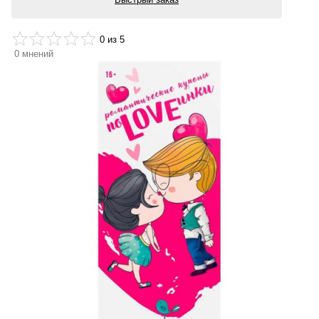
0
из 5
0
мнений