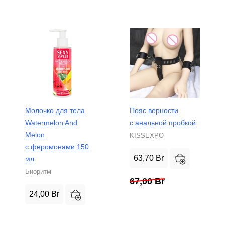
Молочко для тела
Пояс верности
Watermelon And
с анальной пробкой
Melon
KISSEXPO
с феромонами 150
63,70
Br
мл
Биоритм
67,00
Br
24,00
Br