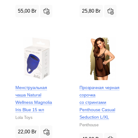
55,00
Br
25,80
Br
Менструальная
Прозрачная черная
чаша Natural
сорочка
Wellness Magnolia
со стрингами
Iris Blue 15 мл
Penthouse Casual
Seduction L/XL
Lola Toys
Penthouse
22,00
Br