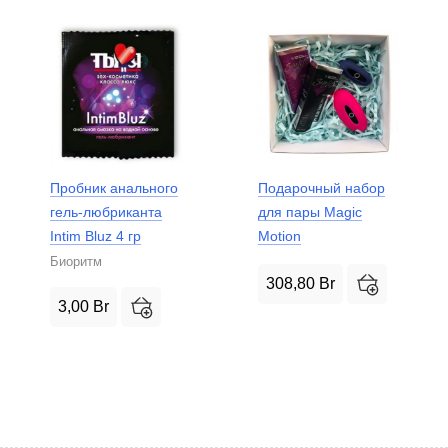
Пробник анального
Подарочный набор
гель-любриканта
для пары Magic
Intim Bluz 4 гр
Motion
Биоритм
308,80
Br
3,00
Br