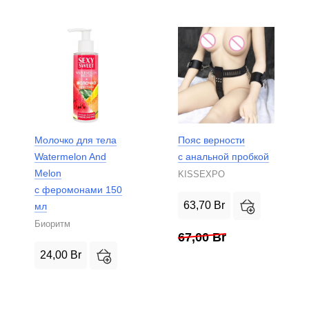
Молочко для тела
Пояс верности
Watermelon And
с анальной пробкой
Melon
KISSEXPO
с феромонами 150
63,70
Br
мл
Биоритм
67,00
Br
24,00
Br