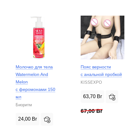
Молочко для тела
Пояс верности
Watermelon And
с анальной пробкой
Melon
KISSEXPO
с феромонами 150
63,70
Br
мл
Биоритм
67,00
Br
24,00
Br