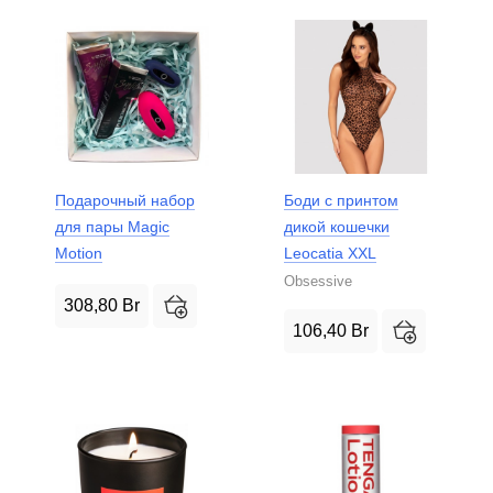
Подарочный набор
Боди с принтом
для пары Magic
дикой кошечки
Motion
Leocatia XXL
Obsessive
308,80
Br
106,40
Br