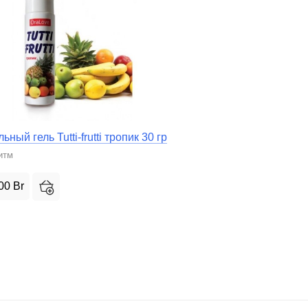
ьный гель Tutti-frutti тропик 30 гр
итм
,00
Br