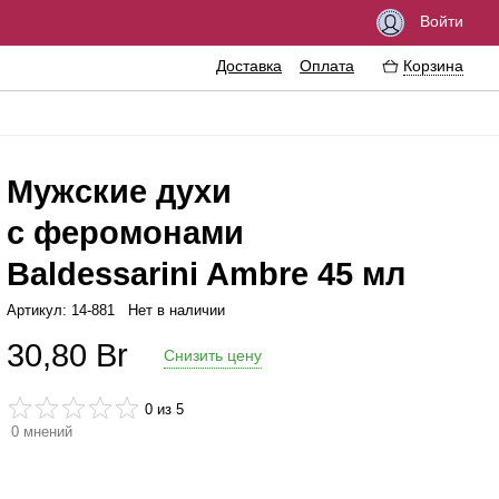
Войти
Доставка
Оплата
Корзина
Мужские духи
с феромонами
збуждающие средства
Феромоны
Baldessarini Ambre 45 мл
азки
Интимные украшения
Артикул: 14-881
Нет в наличии
езервативы
Эротические сувениры
30,80
Br
Снизить цену
тимная гигиена
Литература
ссажные масла
Аксессуары для игр
0
из 5
ема
0
мнений
еличение пениса