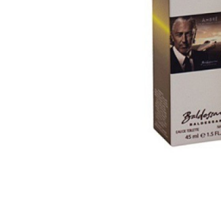
Зооэротика
Эротические наборы