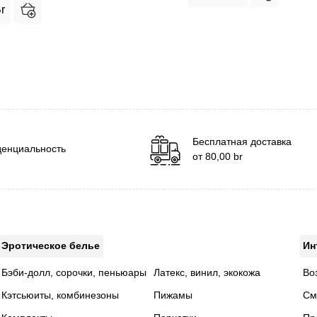
r
Бесплатная доставка
енциальность
от
80,00
br
Эротическое белье
Ин
Бэби-долл, сорочки, пеньюары
Латекс, винил, экокожа
Во
Кэтсьюиты, комбинезоны
Пижамы
См