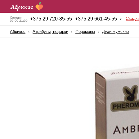
Скидк
Сегодня
+
375 29 720-85-55
+
375 29 661-45-55
09:00-21:00
Абрикос
Атрибуты, подарки
Феромоны
Духи мужские
Анальные игрушки
Куклы для секса
BDSM атрибутика
Мужские помпы
Вагинальные шарики
Насадки и Кольца
Вибраторы
Секс-машины
Вибростимуляторы
Страпоны
Вагины, мастурбаторы
Фаллопротезы
Женские помпы
Фаллоимитаторы