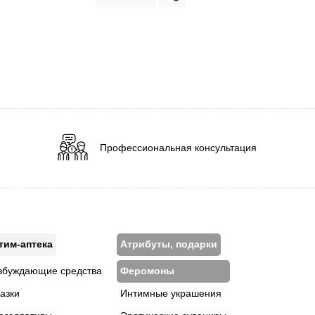
Профессиональная консультация
тим-аптека
Атрибуты, подарки
збуждающие средства
Феромоны
азки
Интимные украшения