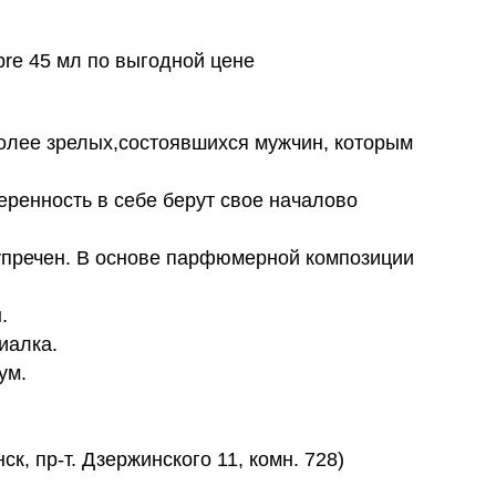
bre 45 мл по выгодной цене
более зрелых,состоявшихся мужчин, которым
ренность в себе берут свое началово
упречен. В основе парфюмерной композиции
.
иалка.
ум.
к, пр-т. Дзержинского 11, комн. 728)