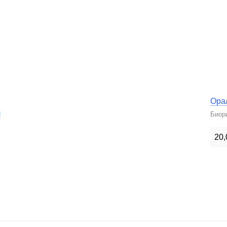
Орал
л
Биор
20