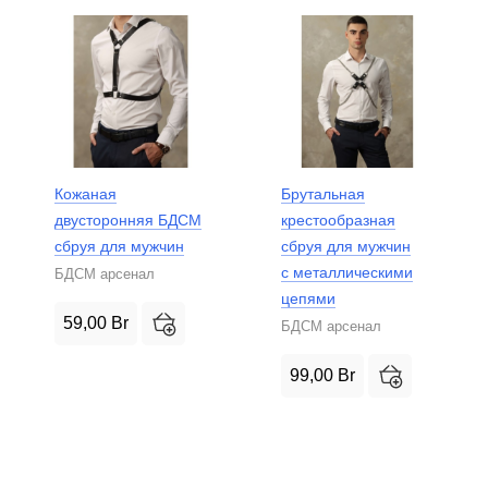
Кожаная
Брутальная
двусторонняя БДСМ
крестообразная
сбруя для мужчин
сбруя для мужчин
с металлическими
БДСМ арсенал
цепями
59,00
Br
БДСМ арсенал
99,00
Br