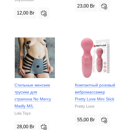
23,00
Br
12,00
Br
Стильные женские
Компактный розовый
трусики для
вибромассажер
страпона No Mercy
Pretty Love Mini Stick
Madly M/L
Pretty Love
Lola Toys
55,00
Br
28,00
Br