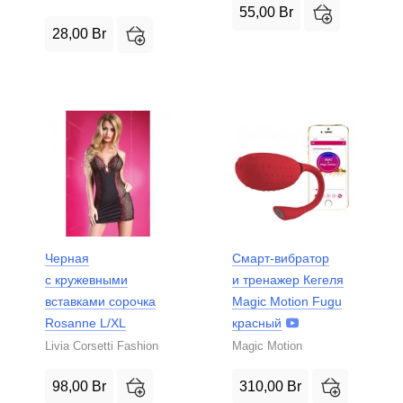
55,00
Br
28,00
Br
Черная
Смарт-вибратор
с кружевными
и тренажер Кегеля
вставками сорочка
Magic Motion Fugu
Rosanne L/XL
красный
Livia Corsetti Fashion
Magic Motion
98,00
Br
310,00
Br