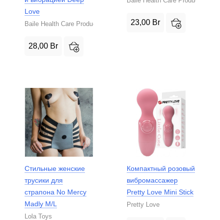
Baile Health Care Product
Love
23,00
Br
Baile Health Care Product
28,00
Br
Стильные женские
Компактный розовый
трусики для
вибромассажер
страпона No Mercy
Pretty Love Mini Stick
Madly M/L
Pretty Love
Lola Toys