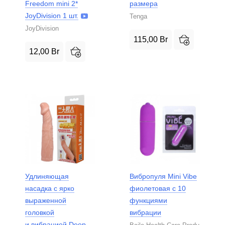
Freedom mini 2*
размера
JoyDivision 1 шт.
Tenga
JoyDivision
115,00
Br
12,00
Br
Удлиняющая
Вибропуля Mini Vibe
насадка с ярко
фиолетовая с 10
выраженной
функциями
головкой
вибрации
и вибрацией Deep