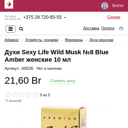
Войти
Скидки
Сегодня
+
375 29 720-85-55
10:00-21:00
Доставка
Оплата
Абрикос
Атрибуты, подарки
Феромоны
Духи женские
Духи Sexy Life Wild Musk №8 Blue
Amber женские 10 мл
Артикул: 169226
Нет в наличии
21,60
Br
Снизить цену
0
из 5
0
мнений