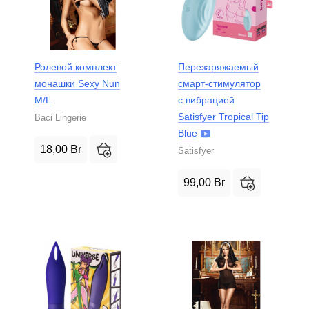
Ролевой комплект
Перезаряжаемый
монашки Sexy Nun
смарт-стимулятор
M/L
с вибрацией
Satisfyer Tropical Tip
Baci Lingerie
Blue
18,00
Br
Satisfyer
99,00
Br