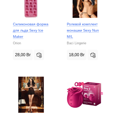
Силиконовая форма
Ролевой комплект
для льда Sexy Ice
монашки Sexy Nun
Maker
M/L
Orion
Baci Lingerie
28,00
Br
18,00
Br