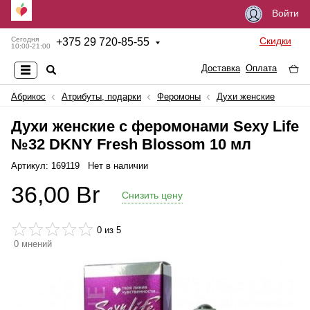
Войти
Скидки
Сегодня
+
375 29 720-85-55
10:00-21:00
Доставка
Оплата
Абрикос
Атрибуты, подарки
Феромоны
Духи женские
Духи женские с феромонами Sexy Life
№32 DKNY Fresh Blossom 10 мл
Артикул: 169119
Нет в наличии
36,00
Br
Снизить цену
0
из 5
0
мнений