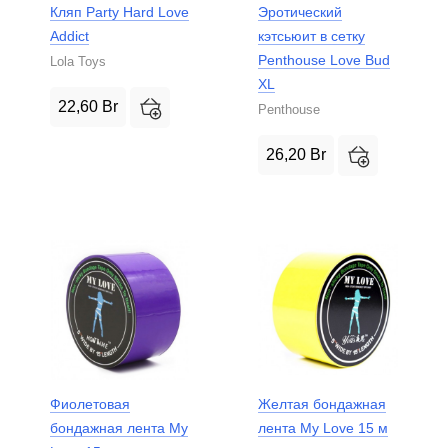
Кляп Party Hard Love
Эротический
Addict
кэтсьюит в сетку
Penthouse Love Bud
Lola Toys
XL
22,60
Br
Penthouse
26,20
Br
Фиолетовая
Желтая бондажная
бондажная лента My
лента My Love 15 м