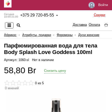
Войти
Скидки
Сегодня
+
375 29 720-85-55
10:00-21:00
Доставка
Оплата
Абрикос
Атрибуты, подарки
Феромоны
Духи женские
Парфюмированная вода для тела
Body Splash Love Goddess 100ml
Артикул: 1060-sl
Нет в наличии
58,80
Br
Снизить цену
0
из 5
0
мнений