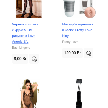
Черные колготки
Мастурбатор-попка
с кружевным
в колбе Pretty Love
рисунком Love
Kitty
Angels S/L
Pretty Love
Baci Lingerie
120,00
Br
9,00
Br