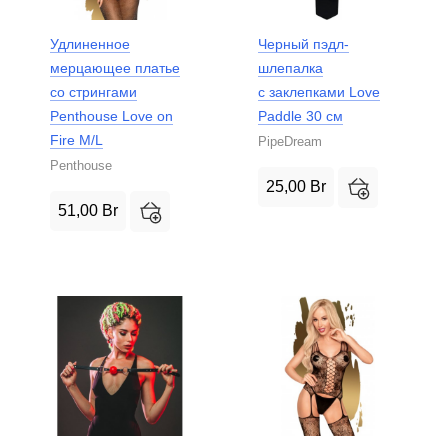
Удлиненное
Черный пэдл-
мерцающее платье
шлепалка
со стрингами
с заклепками Love
Penthouse Love on
Paddle 30 см
Fire M/L
PipeDream
Penthouse
25,00
Br
51,00
Br