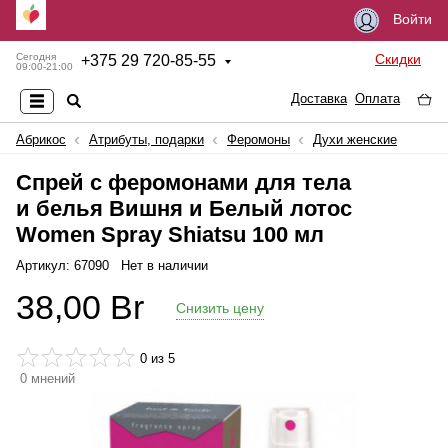
Войти
Скидки
Сегодня
+
375 29 720-85-55
09:00-21:00
Доставка
Оплата
Абрикос
Атрибуты, подарки
Феромоны
Духи женские
Спрей с феромонами для тела
и белья Вишня и Белый лотос
Women Spray Shiatsu 100 мл
Артикул: 67090
Нет в наличии
38,00
Br
Снизить цену
0
из 5
0
мнений