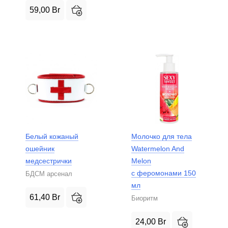
59,00
Br
Белый кожаный
Молочко для тела
ошейник
Watermelon And
медсестрички
Melon
с феромонами 150
БДСМ арсенал
мл
61,40
Br
Биоритм
24,00
Br