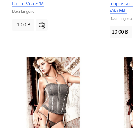
Dolce Vita S/M
шортики с
Vita M/L
Baci Lingerie
Baci Lingerie
11,00
Br
10,00
Br