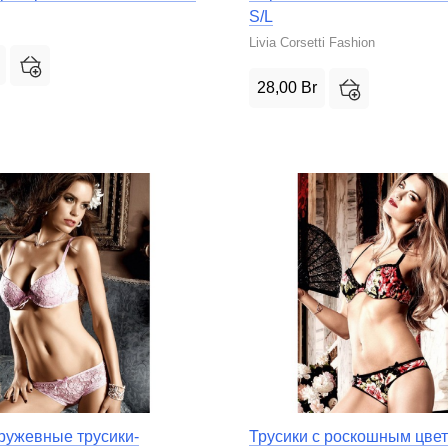
S/L
Livia Corsetti Fashion
28,00
Br
ружевные трусики-
Трусики с роскошным цве