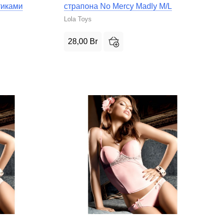
тиками
страпона No Mercy Madly M/L
Lola Toys
28,00
Br