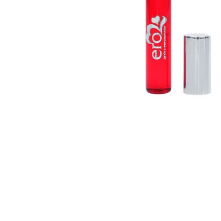
Зооэротика
Эротические наборы