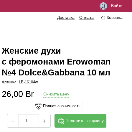
Войти
Доставка
Оплата
Корзина
Женские духи
с феромонами Erowoman
збуждающие средства
Феромоны
№4 Dolce&Gabbana 10 мл
азки
Интимные украшения
Артикул: LB-16104w
езервативы
Эротические сувениры
26,00
Br
Снизить цену
тимная гигиена
Литература
ссажные масла
Аксессуары для игр
Полная анонимность
ема
Положить в корзину
еличение пениса