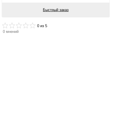
Быстрый заказ
0
из 5
0
мнений