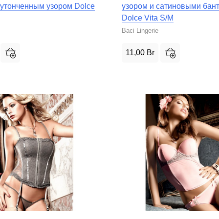
 утонченным узором Dolce
узором и сатиновыми бан
Dolce Vita S/M
Baci Lingerie
11,00
Br