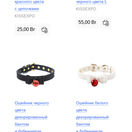
красного цвета
черного цвета L
с цепочками
KISSEXPO
KISSEXPO
55,00
Br
25,00
Br
Ошейник черного
Ошейник белого
цвета
цвета
декорированный
декорированный
бантом
бантом
и бубенчиком
и бубенчиком