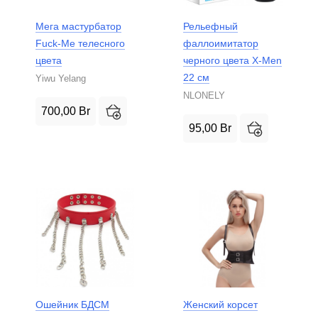
Мега мастурбатор
Рельефный
Fuck-Me телесного
фаллоимитатор
цвета
черного цвета X-Men
22 см
Yiwu Yelang
NLONELY
700,00
Br
95,00
Br
Ошейник БДСМ
Женский корсет