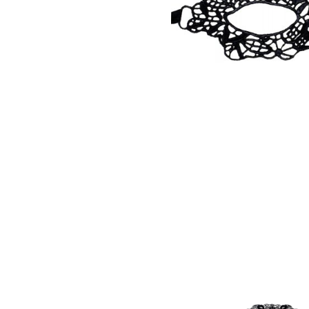
Зооэротика
Эротические наборы