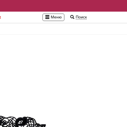
и
Меню
Поиск
Бэби-долл, сорочки, пеньюары
Латекс, винил, экокожа
Во
Кэтсьюиты, комбинезоны
Пижамы
См
Комплекты
Перчатки
Пр
Боди, тедди, монокини
Мужское эротическое белье
Ин
Корсеты, корсажи
Пэстисы
Ма
Колготки, чулки, пояса
Pолевые игры
Кр
Платья
Ув