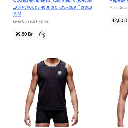
Соблазнительный комплект с поясом
Черная к
для чулок из черного кружева Pereas
MensDrea
S/M
42,00
B
Livia Corsetti Fashion
99,80
Br