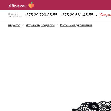
Скидк
Сегодня
+
375 29 720-85-55
+
375 29 661-45-55
09:00-21:00
Абрикос
Атрибуты, подарки
Интимные украшения
Анальные игрушки
Куклы для секса
BDSM атрибутика
Мужские помпы
Вагинальные шарики
Насадки и Кольца
Вибраторы
Секс-машины
Вибростимуляторы
Страпоны
Вагины, мастурбаторы
Фаллопротезы
Женские помпы
Фаллоимитаторы