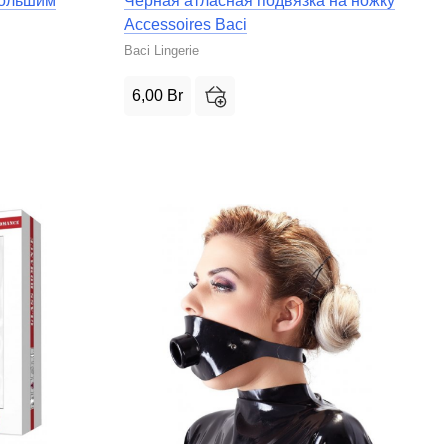
большим
Черная атласная подвязка на ножку
Accessoires Baci
Baci Lingerie
6,00
Br