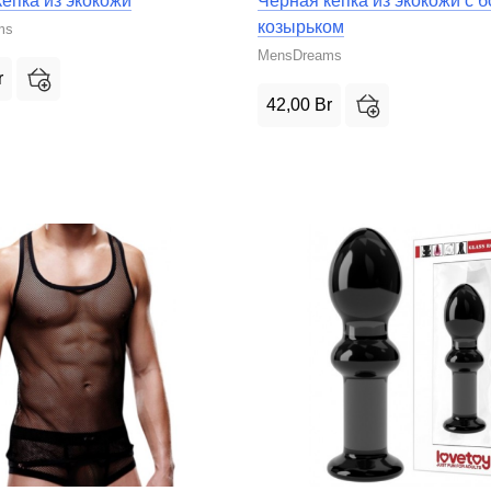
епка из экокожи
Черная кепка из экокожи с 
козырьком
ms
MensDreams
r
42,00
Br