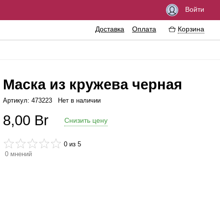
Войти
Доставка
Оплата
Корзина
Маска из кружева черная
Артикул: 473223
Нет в наличии
збуждающие средства
Феромоны
8,00
Br
Снизить цену
азки
Интимные украшения
езервативы
Эротические сувениры
0
из 5
0
мнений
тимная гигиена
Литература
ссажные масла
Аксессуары для игр
ема
еличение пениса