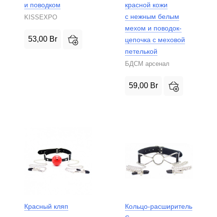
и поводком
красной кожи
с нежным белым
KISSEXPO
мехом и поводок-
53,00
Br
цепочка с меховой
петелькой
БДСМ арсенал
59,00
Br
Красный кляп
Кольцо-расширитель