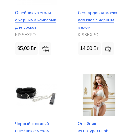
Ошейник из стали
Леопардовая маска
с черными клипсами
для глаз с черным
для сосков
мехом
KISSEXPO
KISSEXPO
95,00
Br
14,00
Br
Черный кожаный
Ошейник
ошейник с мехом
из натуральной