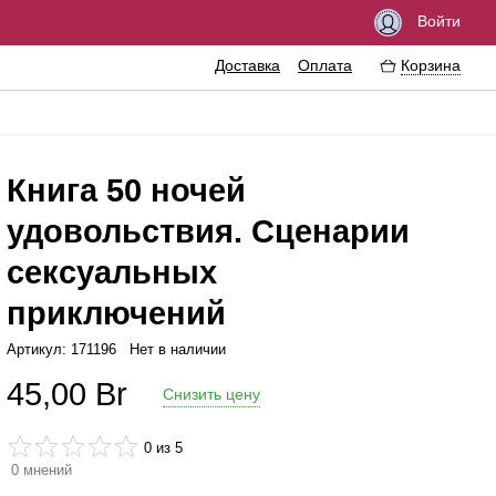
Войти
Доставка
Оплата
Корзина
Книга 50 ночей
удовольствия. Сценарии
збуждающие средства
Феромоны
сексуальных
азки
Интимные украшения
приключений
езервативы
Эротические сувениры
Артикул: 171196
Нет в наличии
тимная гигиена
Литература
45,00
Br
ссажные масла
Аксессуары для игр
Снизить цену
ема
0
из 5
еличение пениса
0
мнений