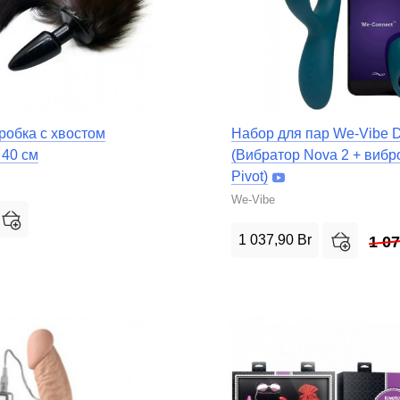
робка с хвостом
Набор для пар We-Vibe D
 40 см
(Вибратор Nova 2 + вибр
Pivot)
We-Vibe
1 037,90
Br
1 0