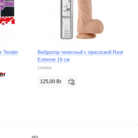
 Tender
Вибратор телесный с присоской Real
Extreme 18 см
Lovetoy
Br
125,00
Br