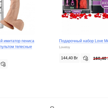
й имитатор пениса
Подарочный набор Love Me
пультом телесные
Lovetoy
144,40
Br
160,40