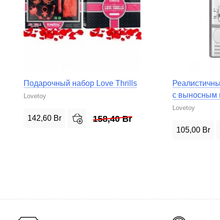
Подарочный набор Love Thrills
Реалистичны
с выносным 
Lovetoy
Lovetoy
142,60
Br
158,40
Br
105,00
Br