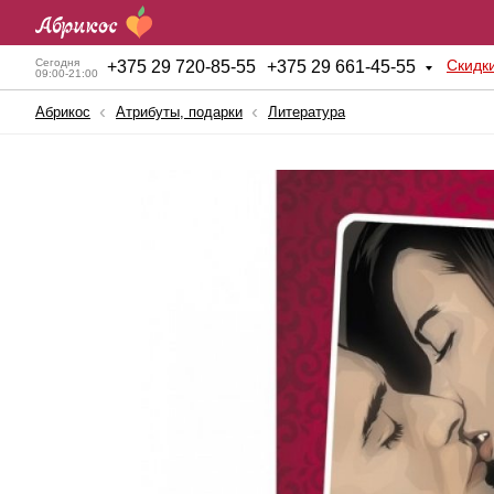
Скидк
Сегодня
+
375 29 720-85-55
+
375 29 661-45-55
09:00-21:00
Абрикос
Атрибуты, подарки
Литература
Анальные игрушки
Куклы для секса
BDSM атрибутика
Мужские помпы
Вагинальные шарики
Насадки и Кольца
Вибраторы
Секс-машины
Вибростимуляторы
Страпоны
Вагины, мастурбаторы
Фаллопротезы
Женские помпы
Фаллоимитаторы