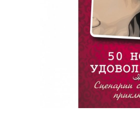
Зооэротика
Эротические наборы