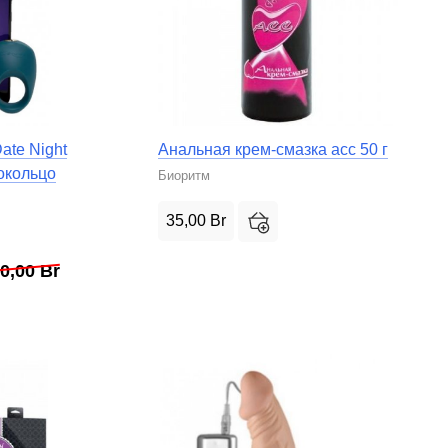
ate Night
Анальная крем-смазка асс 50 г
окольцо
Биоритм
35,00
Br
70,00
Br