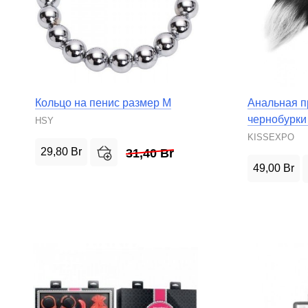
Кольцо на пенис размер M
Анальная п
чернобурки
HSY
KISSEXPO
29,80
Br
31,40
Br
49,00
Br