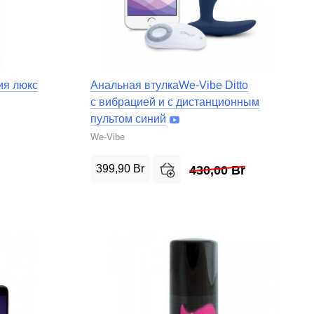
ия люкс
Анальная втулкаWe-Vibe Ditto
с вибрацией и с дистанционным
пультом синий
We-Vibe
399,90
Br
430,00
Br