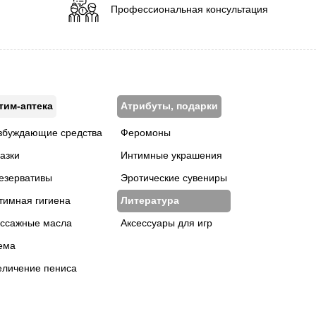
Профессиональная консультация
тим-аптека
Атрибуты, подарки
збуждающие средства
Феромоны
азки
Интимные украшения
езервативы
Эротические сувениры
тимная гигиена
Литература
ссажные масла
Аксессуары для игр
ема
еличение пениса