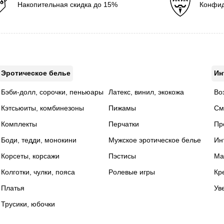
Накопительная скидка до 15%
Конфид
Эротическое белье
Ин
Бэби-долл, сорочки, пеньюары
Латекс, винил, экокожа
Во
Кэтсьюиты, комбинезоны
Пижамы
См
Комплекты
Перчатки
Пр
Боди, тедди, монокини
Мужское эротическое белье
Ин
Корсеты, корсажи
Пэстисы
Ма
Колготки, чулки, пояса
Pолевые игры
Кр
Платья
Ув
Трусики, юбочки