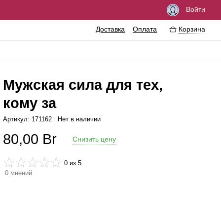
Войти
Доставка
Оплата
Корзина
Мужская сила для тех,
кому за
збуждающие средства
Феромоны
Артикул: 171162
Нет в наличии
азки
Интимные украшения
80,00
Br
Снизить цену
езервативы
Эротические сувениры
тимная гигиена
Литература
0
из 5
0
мнений
ссажные масла
Аксессуары для игр
ема
еличение пениса