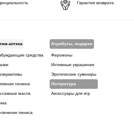
енциальность
Гарантия возврата
тим-аптека
Атрибуты, подарки
збуждающие средства
Феромоны
азки
Интимные украшения
езервативы
Эротические сувениры
тимная гигиена
Литература
ссажные масла
Аксессуары для игр
ема
еличение пениса