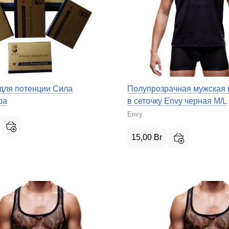
для потенции Сила
Полупрозрачная мужская 
ра
в сеточку Envy черная M/L
Envy
15,00
Br