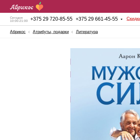
Скидк
Сегодня
+
375 29 720-85-55
+
375 29 661-45-55
10:00-21:00
Абрикос
Атрибуты, подарки
Литература
Анальные игрушки
Куклы для секса
BDSM атрибутика
Мужские помпы
Вагинальные шарики
Насадки и Кольца
Вибраторы
Секс-машины
Вибростимуляторы
Страпоны
Вагины, мастурбаторы
Фаллопротезы
Женские помпы
Фаллоимитаторы