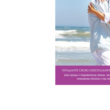
Зооэротика
Эротические наборы