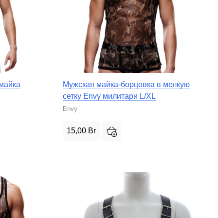
майка
Мужская майка-борцовка в мелкую
сетку Envy милитари L/XL
Envy
15,00
Br