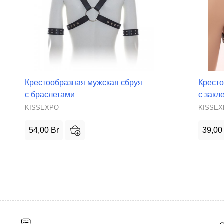
Крестообразная мужская сбруя
Кресто
с браслетами
с закл
KISSEXPO
KISSE
54,00
Br
39,0