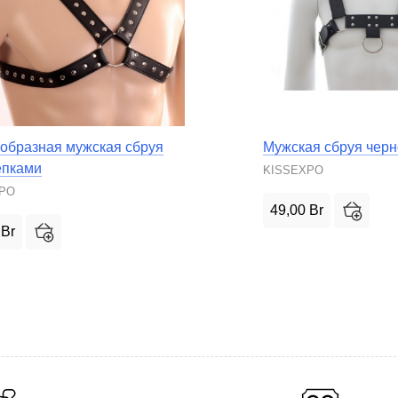
образная мужская сбруя
Мужская сбруя черн
епками
KISSEXPO
XPO
49,00
Br
0
Br