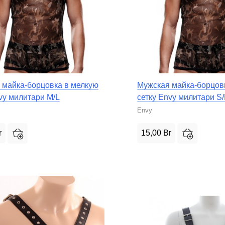
 майка-борцовка в мелкую
Мужская майка-борцов
vy милитари M/L
сетку Envy милитари S
Envy
r
15,00
Br