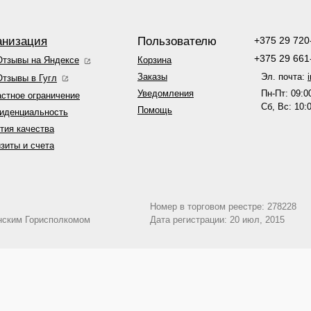
анизация
Пользователю
+
375 29 720
+
375 29 661
Отзывы на Яндексе
Корзина
Эл. почта:
Заказы
Отзывы в Гугл
Пн-Пт: 09:0
Уведомления
стное ограничение
Сб, Вс: 10:
Помощь
иденциальность
тия качества
зиты и счета
Номер в торговом реестре: 278228
инским Горисполкомом
Дата регистрации: 20 июл, 2015