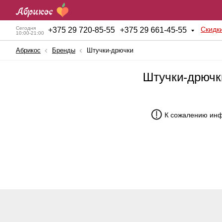
Скидк
Сегодня
+
375 29 720-85-55
+
375 29 661-45-55
10:00-21:00
Абрикос
Бренды
Штучки-дрючки
Штучки-дрючк
К сожалению инф