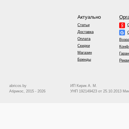
Актуально
Орг
Статьи
Доставка
Оплата
Возра
Скидки
Конф
Магазин
Гаран
Бренды
Рекви
abricos.by
ИП Кирик А. М.
Абрикос, 2015 - 2026
УНП 192149423 от 25.10.2013 М