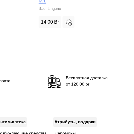
M/L
Baci Lingerie
14,00
Br
Бесплатная доставка
врата
от
120,00
br
нтим-аптека
Атрибуты, подарки
озбуждающие средства
Феромоны