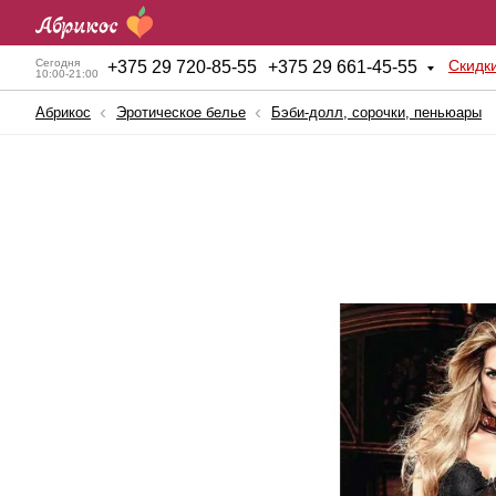
Скидк
Сегодня
+
375 29 720-85-55
+
375 29 661-45-55
10:00-21:00
Абрикос
Эротическое белье
Бэби-долл, сорочки, пеньюары
Анальные игрушки
Куклы для секса
Б
BDSM атрибутика
Мужские помпы
К
Вагинальные шарики
Насадки и Кольца
К
Вибраторы
Секс-машины
Б
Вибростимуляторы
Страпоны
К
Вагины, мастурбаторы
Фаллопротезы
К
Женские помпы
Фаллоимитаторы
П