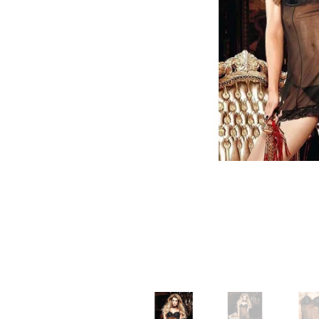
Зооэротика
Эротические наборы
Т