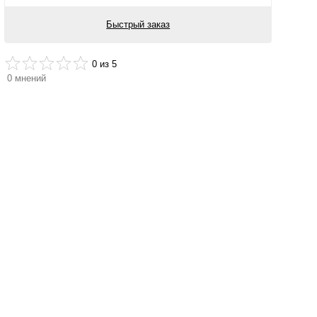
Быстрый заказ
0
из 5
0
мнений