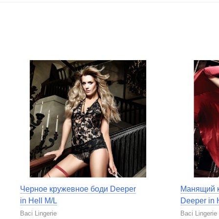
Черное кружевное боди Deeper
Манящий к
in Hell M/L
Deeper in 
Baci Lingerie
Baci Lingerie