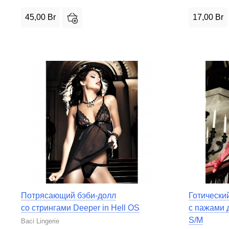
45,00
Br
17,00
Br
Потрясающий бэби-долл
Готически
со стрингами Deeper in Hell OS
с пажами д
S/M
Baci Lingerie