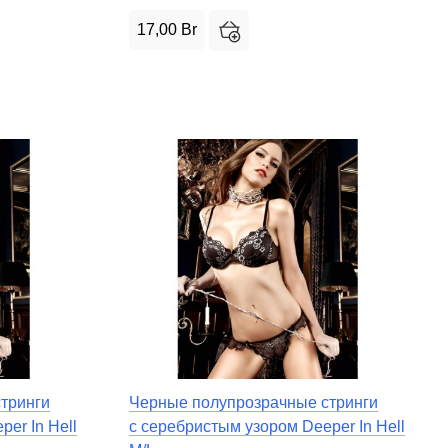
17,00
Br
тринги
Черные полупрозрачные стринги
er In Hell
с серебристым узором Deeper In Hell