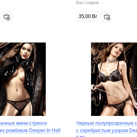
Baci Lingerie
35,00
Br
ачные мини-стринги
Черные полупрозрачные с
из ромбиков Deeper In Hell
с серебристым узором Deep