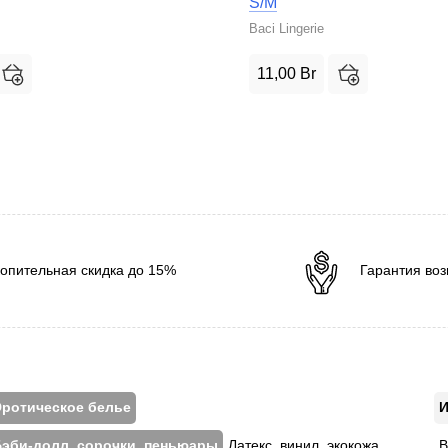
S/M
Baci Lingerie
11,00
Br
опительная скидка до 15%
Гарантия воз
ротическое белье
И
эби-долл, сорочки, пеньюары
Латекс, винил, экокожа
В