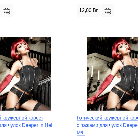
12,00
Br
й кружевной корсет
Готический кружевной кор
ля чулок Deeper in Hell
с пажами для чулок Deeper
M/L