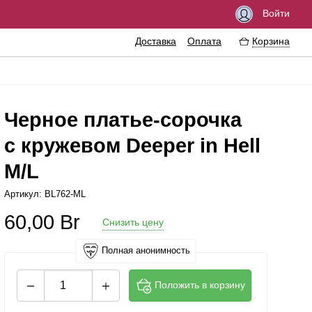
Войти
Доставка
Оплата
Корзина
Черное платье-сорочка
с кружевом Deeper in Hell
озбуждающие средства
Феромоны
M/L
мазки
Интимные украшения
Артикул: BL762-ML
резервативы
Эротические сувениры
60,00
Br
Снизить цену
нтимная гигиена
Литература
ассажные масла
Аксессуары для игр
Полная анонимность
рема
Положить в корзину
величение пениса