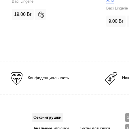
S/M
Baci Lingerie
Baci Lingerie
19,00
Br
9,00
Br
Конфиденциальность
Нак
Секс-игрушки
Э
Анальные игрушки
Куклы для секса
Б