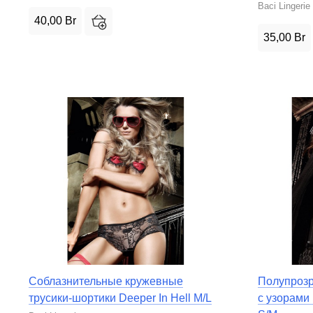
Baci Lingerie
40,00
Br
35,00
Br
Соблазнительные кружевные
Полупрозр
трусики-шортики Deeper In Hell M/L
с узорами 