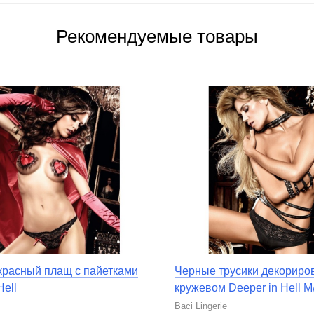
Рекомендуемые товары
расный плащ с пайетками
Черные трусики декорир
Hell
кружевом Deeper in Hell M
Baci Lingerie