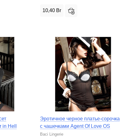
10,40
Br
сет
Эротичное черное платье-сорочка
 in Hell
с чашечками Agent Of Love OS
Baci Lingerie