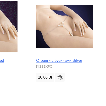
Red
Стринги с бусинами Silver
KISSEXPO
10,00
Br