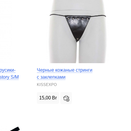
русики-
Черные кожаные стринги
story S/M
с заклепками
KISSEXPO
15,00
Br