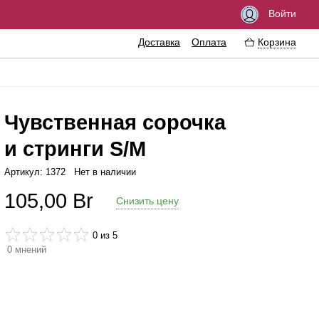
Войти
Доставка
Оплата
Корзина
Чувственная сорочка
и стринги S/M
озбуждающие средства
Феромоны
Артикул: 1372
Нет в наличии
мазки
Интимные украшения
105,00
Br
Снизить цену
резервативы
Эротические сувениры
нтимная гигиена
Литература
0
из 5
0
мнений
ассажные масла
Аксессуары для игр
рема
величение пениса