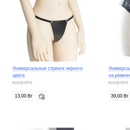
Универсальные стринги черного
Универса
цвета
на ремнях
KISSEXPO
KISSEXPO
13,00
Br
39,00
Br