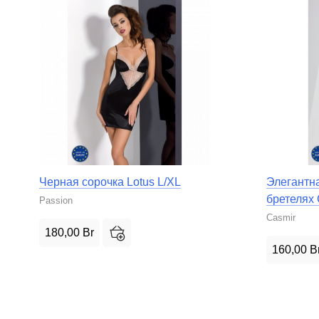
Черная сорочка Lotus L/XL
Элегантна
бретеляx
Passion
Casmir
180,00
Br
160,00
B