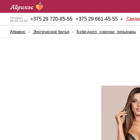
Скидк
Сегодня
+
375 29 720-85-55
+
375 29 661-45-55
09:00-21:00
Абрикос
Эротическое белье
Бэби-долл, сорочки, пеньюары
Анальные игрушки
Куклы для секса
Б
BDSM атрибутика
Мужские помпы
К
Вагинальные шарики
Насадки и Кольца
К
Вибраторы
Секс-машины
Б
Вибростимуляторы
Страпоны
К
Вагины, мастурбаторы
Фаллопротезы
К
Женские помпы
Фаллоимитаторы
П