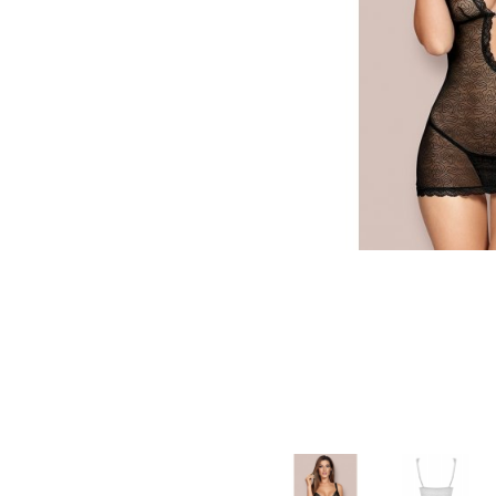
Зооэротика
Эротические наборы
Т