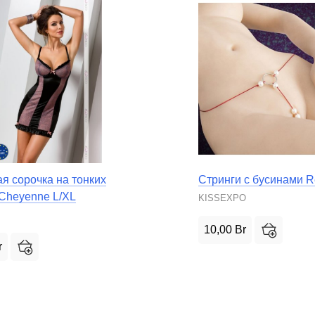
я сорочка на тонких
Стринги с бусинами 
 Cheyenne L/XL
KISSEXPO
10,00
Br
r