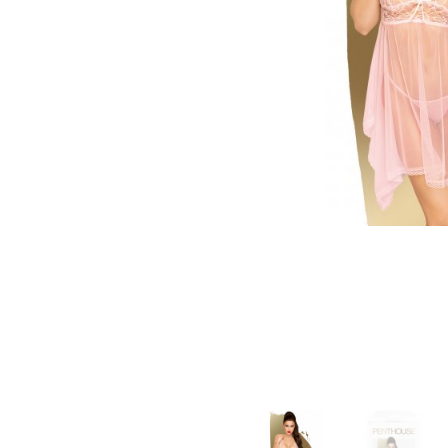
Зооэротика
Эротические наборы
Т