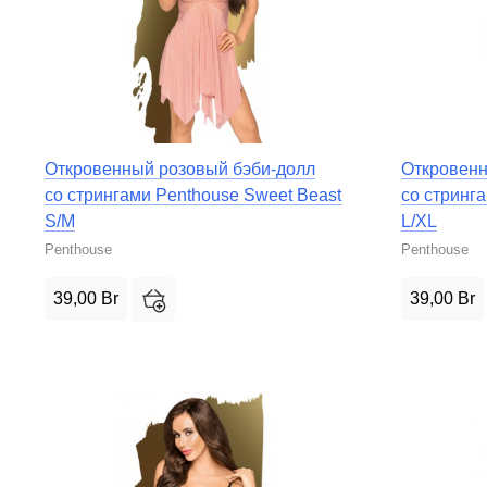
Откровенный розовый бэби-долл
Откровенн
со стрингами Penthouse Sweet Beast
со стринг
S/M
L/XL
Penthouse
Penthouse
39,00
Br
39,00
Br