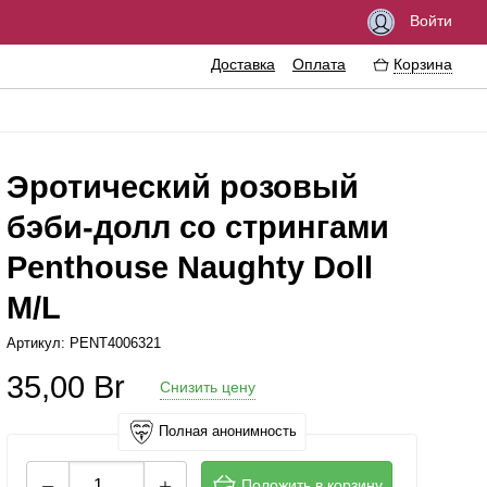
Войти
Доставка
Оплата
Корзина
Эротический розовый
бэби-долл со стрингами
озбуждающие средства
Феромоны
Penthouse Naughty Doll
мазки
Интимные украшения
M/L
резервативы
Эротические сувениры
Артикул: PENT4006321
нтимная гигиена
Литература
35,00
Br
ассажные масла
Аксессуары для игр
Снизить цену
рема
Полная анонимность
величение пениса
Положить в корзину