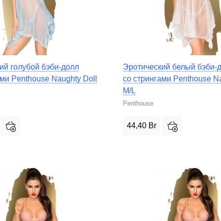
ий голубой бэби-долл
Эротический белый бэби-
ми Penthouse Naughty Doll
со стрингами Penthouse Na
M/L
Penthouse
44,40
Br