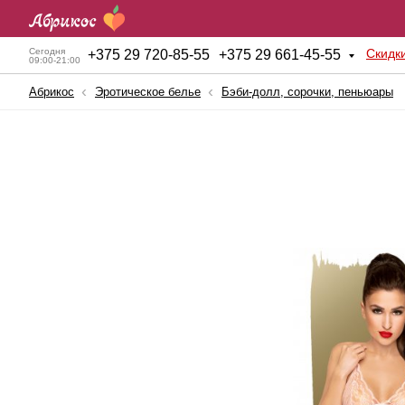
Скидк
Сегодня
+
375 29 720-85-55
+
375 29 661-45-55
09:00-21:00
Абрикос
Эротическое белье
Бэби-долл, сорочки, пеньюары
Анальные игрушки
Куклы для секса
Б
BDSM атрибутика
Мужские помпы
К
Вагинальные шарики
Насадки и Кольца
К
Вибраторы
Секс-машины
Б
Вибростимуляторы
Страпоны
К
Вагины, мастурбаторы
Фаллопротезы
К
Женские помпы
Фаллоимитаторы
П