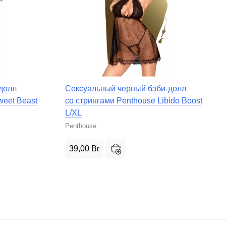
долл
Сексуальный черный бэби-долл
weet Beast
со стрингами Penthouse Libido Boost
L/XL
Penthouse
39,00
Br