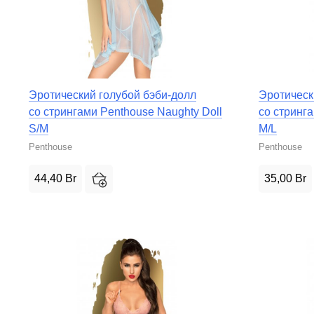
Эротический голубой бэби-долл
Эротическ
со стрингами Penthouse Naughty Doll
со стринга
S/M
M/L
Penthouse
Penthouse
44,40
Br
35,00
Br