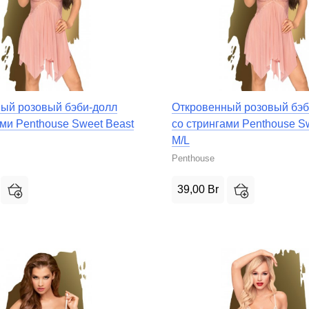
ый розовый бэби-долл
Откровенный розовый бэб
ами Penthouse Sweet Beast
со стрингами Penthouse S
M/L
Penthouse
39,00
Br