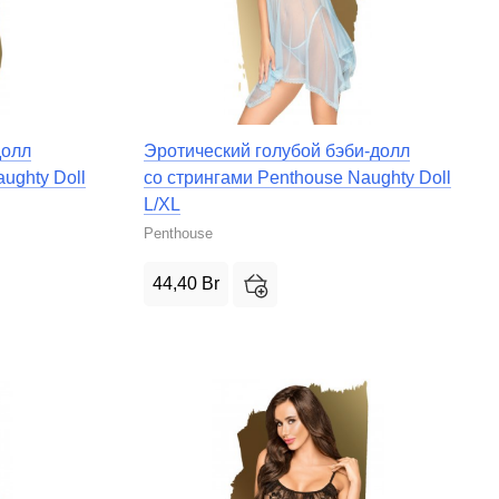
долл
Эротический голубой бэби-долл
ughty Doll
со стрингами Penthouse Naughty Doll
L/XL
Penthouse
44,40
Br