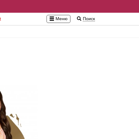
и
Меню
Поиск
эби-долл, сорочки, пеньюары
Латекс, винил, экокожа
В
этсьюиты, комбинезоны
Пижамы
С
омплекты
Перчатки
П
оди, тедди, монокини
Мужское эротическое белье
И
орсеты, корсажи
Пэстисы
М
олготки, чулки, пояса
Pолевые игры
К
латья
У