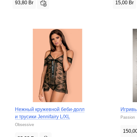
93,80
Br
15,00
Br
Нежный кружевной беби-долл
Игривы
и трусики Jennifairy L/XL
Passion
Obsessive
150,0