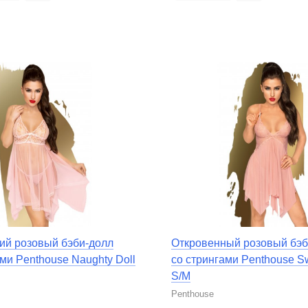
ий розовый бэби-долл
Откровенный розовый бэб
ми Penthouse Naughty Doll
со стрингами Penthouse S
S/M
Penthouse