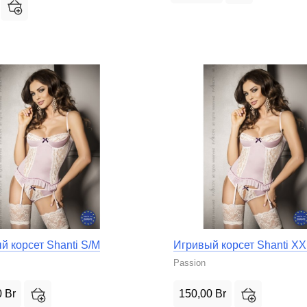
й корсет Shanti S/M
Игривый корсет Shanti X
Passion
0
Br
150,00
Br