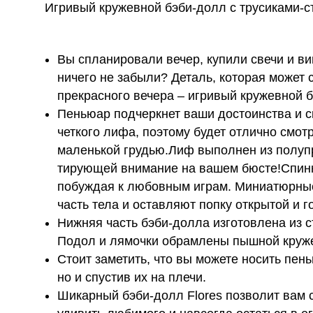
Игривый кружевной бэби-долл с трусиками-ст
Вы спланировали вечер, купили свечи и в
ничего не забыли? Деталь, которая может
прекрасного вечера – игривый кружевной б
Пеньюар под­чер­кнет ваши досто­ин­ства и 
чет­кого лифа, поэтому будет отлично смот­
маленькой гру­дью.Лиф выпол­нен из полу­про
ти­рующей внима­ние на вашем бюсте!Спинк
побуждая к любовным играм. Миниатюрны
часть тела и оставляют попку открытой и г
Ниж­няя часть бэби-долла изго­тов­лена из с
Подол и лямочки обрам­лены пыш­ной кру­же
Стоит заме­тить, что вы можете носить пень
но и спу­стив их на плечи.
Шикар­ный бэби-долл Flores поз­во­лит вам с