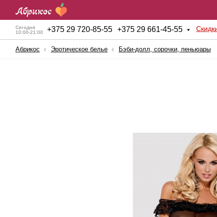
Скидк
Сегодня
+
375 29 720-85-55
+
375 29 661-45-55
10:00-21:00
Абрикос
Эротическое белье
Бэби-долл, сорочки, пеньюары
Анальные игрушки
Куклы для секса
Б
BDSM атрибутика
Мужские помпы
К
Вагинальные шарики
Насадки и Кольца
К
Вибраторы
Секс-машины
Б
Вибростимуляторы
Страпоны
К
Вагины, мастурбаторы
Фаллопротезы
К
Женские помпы
Фаллоимитаторы
П