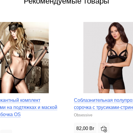
Рекомендуемые товары
кантный комплект
Соблазнительная полупро
ами на подтяжках и маской
сорочка с трусиками-стри
бочка OS
Obsessive
82,00
Br