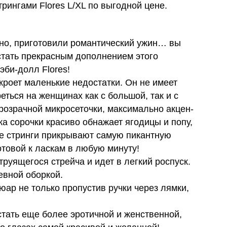
рингами Flores L/XL по выгодной цене.
ино, приготовили романтический ужин… вы
 стать прекрасным дополнением этого
эби-долл Flores!
скроет маленькие недо­статки. Он не имеет
реться на женщи­нах как с большой, так и с
­зрач­ной мик­ро­се­точки, мак­симально акцен­
а сорочки красиво обнажает ягодицы и попу,
е стринги прикрывают самую пикантную
ото­вой к ласкам в любую минуту!
тру­ящегося стрейча и идет в лег­кий роспуск.
в­ной оборкой.
юар не только про­пу­стив ручки через лямки,
тать еще более эро­тич­ной и жен­ствен­ной,