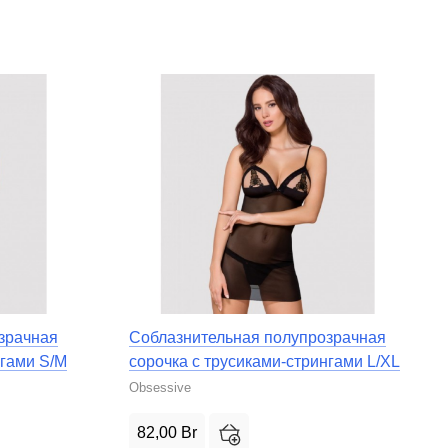
зрачная
Соблазнительная полупрозрачная
нгами S/M
сорочка с трусиками-стрингами L/XL
Obsessive
82,00
Br