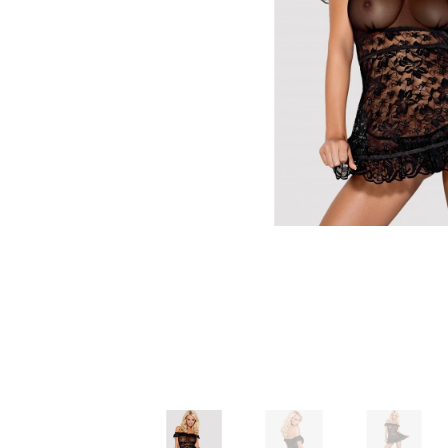
Зооэротика
Эротические наборы
Т