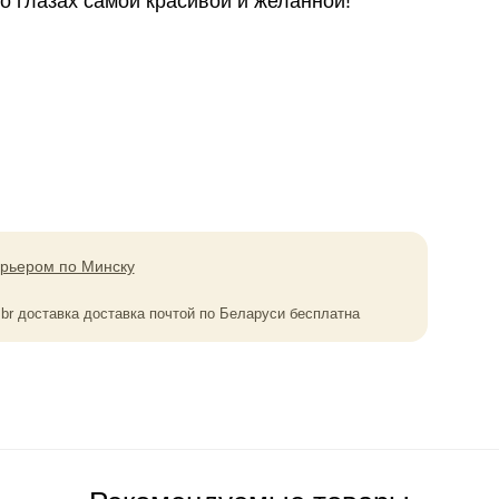
о гла­зах самой кра­си­вой и желанной!
урьером по Минску
0
br
доставка доставка почтой по Беларуси бесплатна