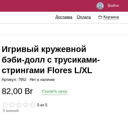
Войти
Доставка
Оплата
Корзина
Игривый кружевной
бэби-долл с трусиками-
озбуждающие средства
Феромоны
стрингами Flores L/XL
мазки
Интимные украшения
Артикул: 7952
Нет в наличии
резервативы
Эротические сувениры
82,00
Br
Снизить цену
нтимная гигиена
Литература
ассажные масла
Аксессуары для игр
0
из 5
рема
0
мнений
величение пениса