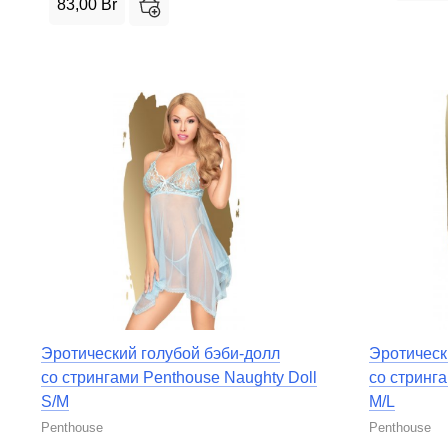
83,00
Br
Эротический голубой бэби-долл
Эротическ
со стрингами Penthouse Naughty Doll
со стринга
S/M
M/L
Penthouse
Penthouse