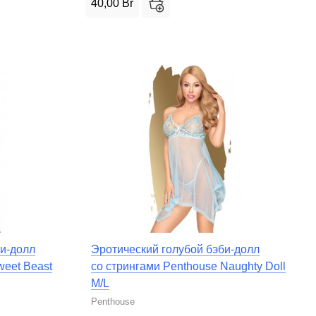
40,00
Br
и-долл
Эротический голубой бэби-долл
weet Beast
со стрингами Penthouse Naughty Doll
M/L
Penthouse