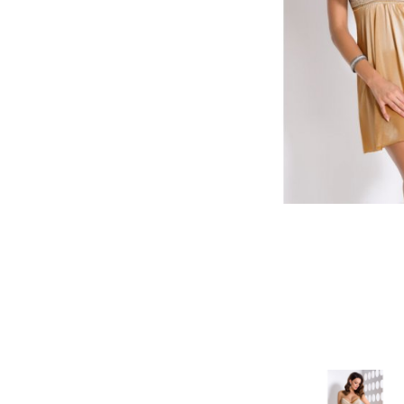
Зооэротика
Эротические наборы
Т