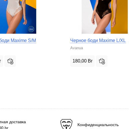
боди Maxime S/M
Черное боди Maxime L/XL
Avanua
r
180,00
Br
тная доставка
Конфиденциальность
00
br