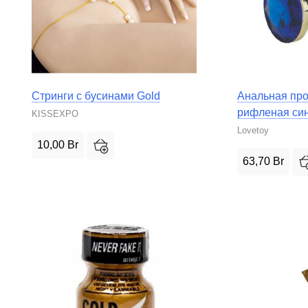
Стринги с бусинами Gold
Анальная про
рифленая си
KISSEXPO
Lovetoy
10,00
Br
63,70
Br