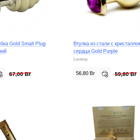
бка Gold Small Plug
Втулка из стали с кристалло
ний
сердца Gold Purple
Lovetoy
56,80
Br
67,00
Br
59,80
Br