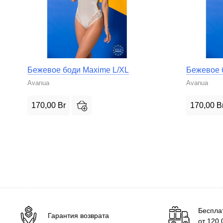
Бежевое боди Maxime L/XL
Бежевое 
Avanua
Avanua
170,00
Br
170,00
B
Беспла
Гарантия возврата
от
120,