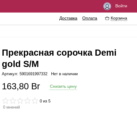
Войти
Доставка
Оплата
Корзина
Прекрасная cорочка Demi
gold S/M
озбуждающие средства
Феромоны
Артикул: 5901691997332
Нет в наличии
мазки
Интимные украшения
163,80
Br
Снизить цену
резервативы
Эротические сувениры
нтимная гигиена
Литература
0
из 5
0
мнений
ассажные масла
Аксессуары для игр
рема
величение пениса