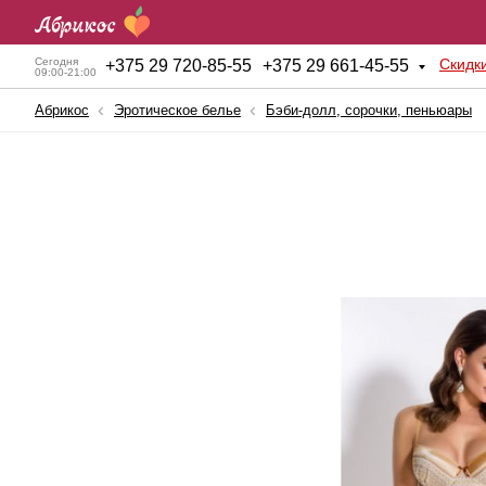
Скидк
Сегодня
+
375 29 720-85-55
+
375 29 661-45-55
09:00-21:00
Абрикос
Эротическое белье
Бэби-долл, сорочки, пеньюары
Анальные игрушки
Куклы для секса
Б
BDSM атрибутика
Мужские помпы
К
Вагинальные шарики
Насадки и Кольца
К
Вибраторы
Секс-машины
Б
Вибростимуляторы
Страпоны
К
Вагины, мастурбаторы
Фаллопротезы
К
Женские помпы
Фаллоимитаторы
П