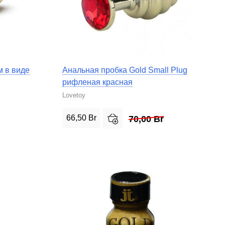
м в виде
Анальная пробка Gold Small Plug
рифленая красная
Lovetoy
66,50
Br
70,00
Br