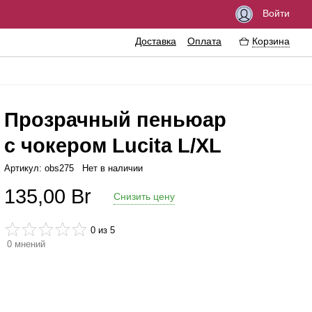
Войти
Доставка
Оплата
Корзина
Прозрачный пеньюар
с чокером Lucita L/XL
озбуждающие средства
Феромоны
Артикул: obs275
Нет в наличии
мазки
Интимные украшения
135,00
Br
Снизить цену
резервативы
Эротические сувениры
нтимная гигиена
Литература
0
из 5
0
мнений
ассажные масла
Аксессуары для игр
рема
величение пениса