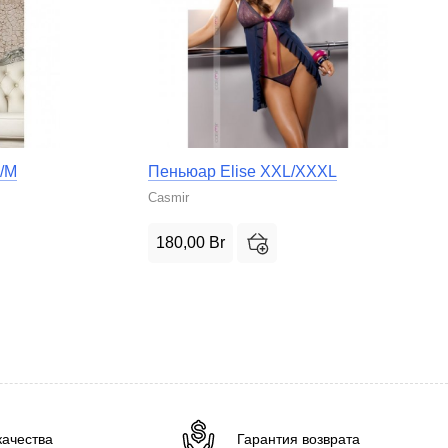
/M
Пеньюар Elise XXL/XXXL
Casmir
180,00
Br
качества
Гарантия возврата