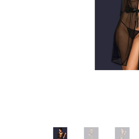
Зооэротика
Эротические наборы
Т