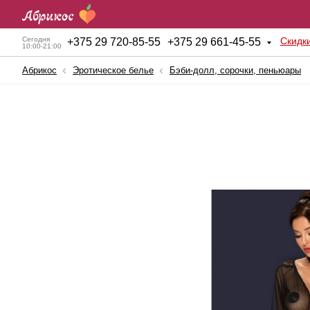
Скидк
Сегодня
+
375 29 720-85-55
+
375 29 661-45-55
10:00-21:00
Абрикос
Эротическое белье
Бэби-долл, сорочки, пеньюары
Анальные игрушки
Куклы для секса
Б
BDSM атрибутика
Мужские помпы
К
Вагинальные шарики
Насадки и Кольца
К
Вибраторы
Секс-машины
Б
Вибростимуляторы
Страпоны
К
Вагины, мастурбаторы
Фаллопротезы
К
Женские помпы
Фаллоимитаторы
П