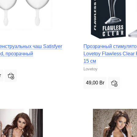
енструальных чаш Satisfyer
Прозрачный стимулято
od, прозрачный
Lovetoy Flawless Clear 
15 см
Lovetoy
r
49,00
Br