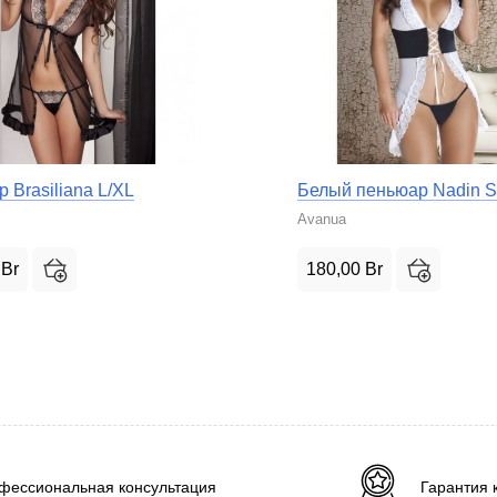
 Brasiliana L/XL
Белый пеньюар Nadin S
Avanua
0
Br
180,00
Br
фессиональная консультация
Гарантия 