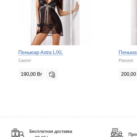
Пеньюар Astra L/XL
Пеньюар
Casmir
Passion
190,00
Br
200,0
Бесплатная доставка
Про