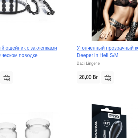
й ошейник с заклепками
Утонченный прозрачный к
ическом поводке
Deeper in Hell S/M
Baci Lingerie
28,00
Br