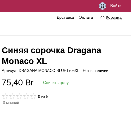
Войти
Доставка
Оплата
Корзина
Синяя сорочка Dragana
Monaco XL
озбуждающие средства
Феромоны
Артикул: DRAGANA MONACO BLUE1705XL
Нет в наличии
мазки
Интимные украшения
75,40
Br
Снизить цену
резервативы
Эротические сувениры
нтимная гигиена
Литература
0
из 5
0
мнений
ассажные масла
Аксессуары для игр
рема
величение пениса