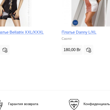
атье Bellatrix XXL/XXXL
Платье Danny L/XL
Casmir
180,00
Br
Гарантия возврата
Конфиденциаль