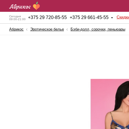
Скидк
Сегодня
+
375 29 720-85-55
+
375 29 661-45-55
09:00-21:00
Абрикос
Эротическое белье
Бэби-долл, сорочки, пеньюары
Анальные игрушки
Куклы для секса
Б
BDSM атрибутика
Мужские помпы
К
Вагинальные шарики
Насадки и Кольца
К
Вибраторы
Секс-машины
Б
Вибростимуляторы
Страпоны
К
Вагины, мастурбаторы
Фаллопротезы
К
Женские помпы
Фаллоимитаторы
П