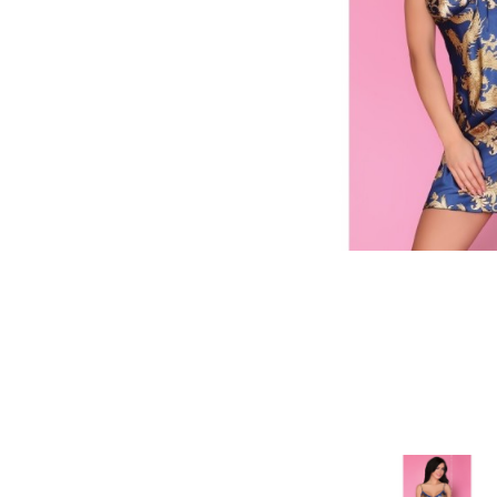
Зооэротика
Эротические наборы
Т