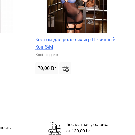
Костюм для ролевых игр Невинный
Коп S/M
Baci Lingerie
70,00
Br
Бесплатная доставка
ность
от
120,00
br