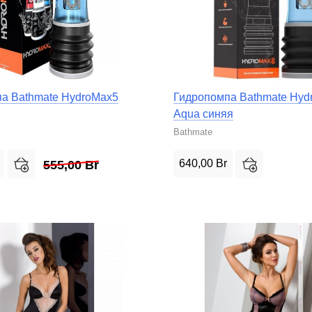
а Bathmate HydroMax5
Гидропомпа Bathmate Hyd
Aqua синяя
Bathmate
640,00
Br
555,00
Br