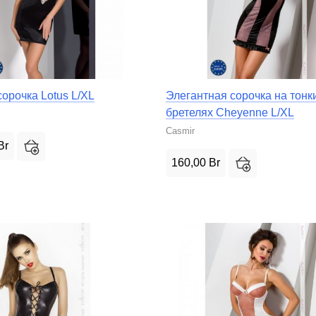
орочка Lotus L/XL
Элегантная сорочка на тонк
бретеляx Cheyenne L/XL
Casmir
Br
160,00
Br