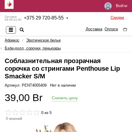
Войти
Скидки
Сегодня
+
375 29 720-85-55
09:00-21:00
Доставка
Оплата
Абрикос
Эротическое белье
Бэби-долл, сорочки, пеньюары
Соблазнительная прозрачная
сорочка со стрингами Penthouse Lip
Smacker S/M
Артикул: PENT4005409
Нет в наличии
39,00
Br
Снизить цену
0
из 5
0
мнений