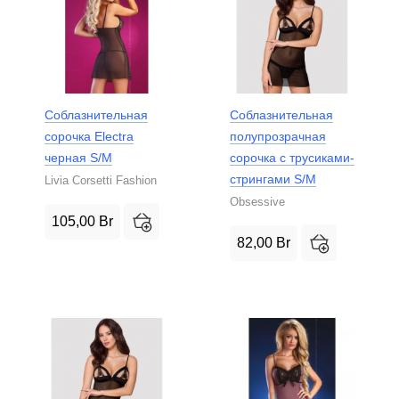
Соблазнительная
Соблазнительная
сорочка Electra
полупрозрачная
черная S/M
сорочка с трусиками-
стрингами S/M
Livia Corsetti Fashion
Obsessive
105,00
Br
82,00
Br