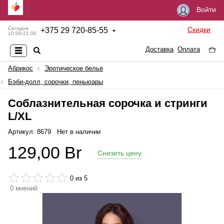
Войти
Скидки
Сегодня
+
375 29 720-85-55
10:00-21:00
Доставка
Оплата
Абрикос
Эротическое белье
Бэби-долл, сорочки, пеньюары
Соблазнительная сорочка и стринги
L/XL
Артикул: 8679
Нет в наличии
129,00
Br
Снизить цену
0
из 5
0
мнений