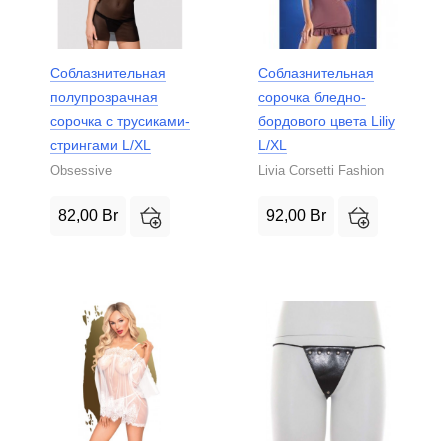
Соблазнительная
Соблазнительная
полупрозрачная
сорочка бледно-
сорочка с трусиками-
бордового цвета Liliy
стрингами L/XL
L/XL
Obsessive
Livia Corsetti Fashion
82,00
Br
92,00
Br