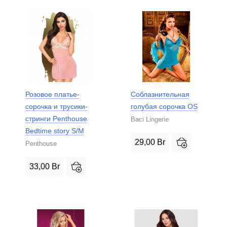
Розовое платье-
Соблазнительная
сорочка и трусики-
голубая сорочка OS
стринги Penthouse
Baci Lingerie
Bedtime story S/M
29,00
Br
Penthouse
33,00
Br