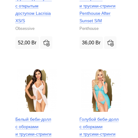
с открытым
и трусики-стринги
доступом Lacrisia
Penthouse After
XS/S
Sunset S/M
Obsessive
Penthouse
52,00
Br
36,00
Br
Белый беби-долл
Голубой беби-долл
с оборками
с оборками
и трусики-стринги
и трусики-стринги