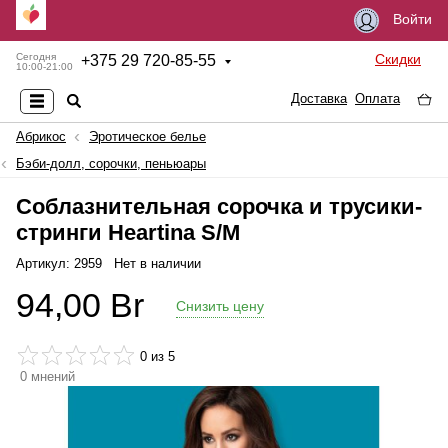
Войти
Скидки
Сегодня
+
375 29 720-85-55
10:00-21:00
Доставка
Оплата
Абрикос
Эротическое белье
Бэби-долл, сорочки, пеньюары
Соблазнительная сорочка и трусики-
стринги Heartina S/M
Артикул: 2959
Нет в наличии
94,00
Br
Снизить цену
0
из 5
0
мнений