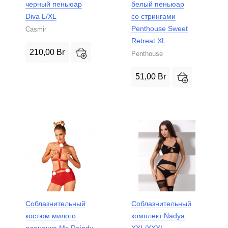
черный пеньюар
белый пеньюар
Diva L/XL
со стрингами
Penthouse Sweet
Casmir
Retreat XL
210,00
Br
Penthouse
51,00
Br
Соблазнительный
Соблазнительный
костюм милого
комплект Nadya
олененка Ms Reindy
XXL/XXXL