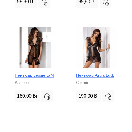
99,80
Br
99,80
Br
Пеньюар Jessie S/M
Пеньюар Astra L/XL
Passion
Casmir
180,00
Br
190,00
Br