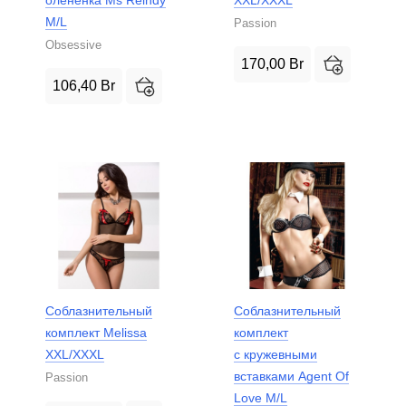
M/L
Passion
Obsessive
170,00
Br
106,40
Br
Соблазнительный
Соблазнительный
комплект Melissa
комплект
XXL/XXXL
с кружевными
вставками Agent Of
Passion
Love M/L