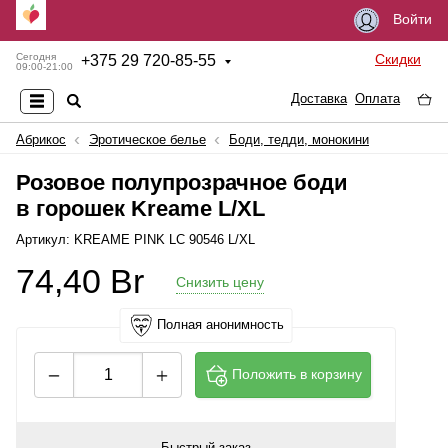
Войти
Скидки
Сегодня
+
375 29 720-85-55
09:00-21:00
Доставка
Оплата
Абрикос
Эротическое белье
Боди, тедди, монокини
Розовое полупрозрачное боди
в горошек Kreame L/XL
Артикул: KREAME PINK LC 90546 L/XL
74,40
Br
Снизить цену
Полная анонимность
Положить в корзину
Быстрый заказ