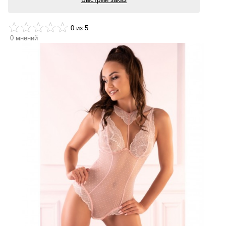
0
из 5
0
мнений