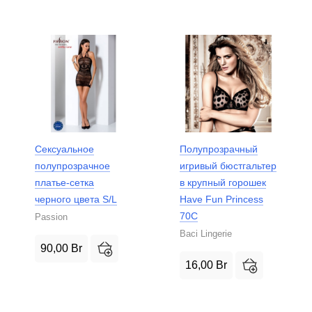
Сексуальное
Полупрозрачный
полупрозрачное
игривый бюстгальтер
платье-сетка
в крупный горошек
черного цвета S/L
Have Fun Princess
70C
Passion
Baci Lingerie
90,00
Br
16,00
Br