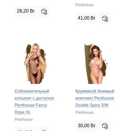
Penthouse
26,20
Br
41,00
Br
Соблазнительный
Кружевной бежевый
кэтсьюит с доступом
комплект Penthouse
Penthouse Fancy
Double Spice S/M
Dope XL
Penthouse
Penthouse
30,00
Br