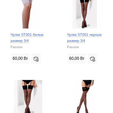
Чулки ST001 белые
Чулки ST001 черные
размер 3/4
размер 3/4
Passion
Passion
60,00
Br
60,00
Br