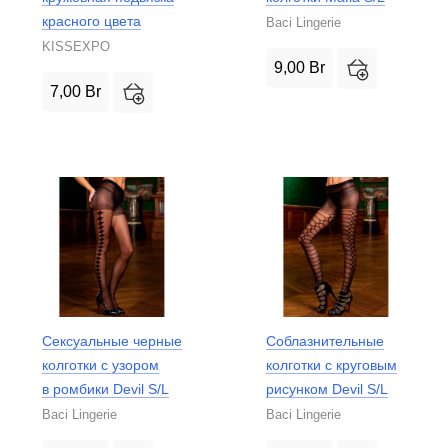
красного цвета
Baci Lingerie
KISSEXPO
9,00
Br
7,00
Br
Сексуальные черные
Соблазнительные
колготки с узором
колготки с круговым
в ромбики Devil S/L
рисунком Devil S/L
Baci Lingerie
Baci Lingerie