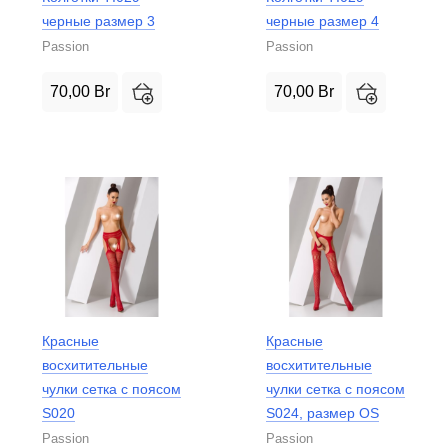
черные размер 3
черные размер 4
Passion
Passion
70,00
Br
70,00
Br
Красные
Красные
восхитительные
восхитительные
чулки сетка с поясом
чулки сетка с поясом
S020
S024, размер OS
Passion
Passion