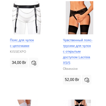
Пояс для чулок
Чувственный пояс-
с цепочками
трусики для чулок
с открытым
KISSEXPO
доступом Lacrisia
34,00
Br
XS/S
Obsessive
52,00
Br