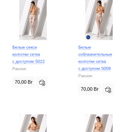
Белые секси
Белые
колготки сетка
соблазнительные
с доступом S022
колготки сетка
с доступом S008
Passion
Passion
70,00
Br
70,00
Br