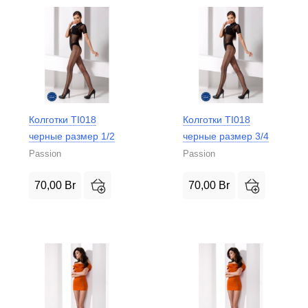
Колготки TI018
Колготки TI018
черные размер 1/2
черные размер 3/4
Passion
Passion
70,00
Br
70,00
Br