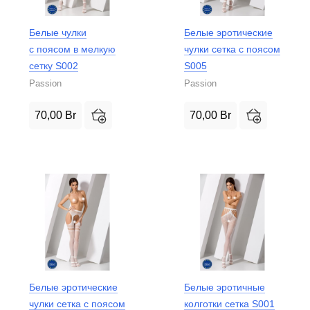
Белые чулки
Белые эротические
с поясом в мелкую
чулки сетка с поясом
сетку S002
S005
Passion
Passion
70,00
Br
70,00
Br
Белые эротические
Белые эротичные
чулки сетка с поясом
колготки сетка S001