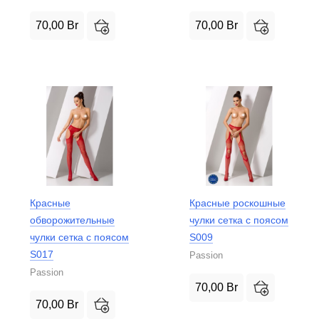
70,00
Br
70,00
Br
Красные
Красные роскошные
обворожительные
чулки сетка с поясом
чулки сетка с поясом
S009
S017
Passion
Passion
70,00
Br
70,00
Br