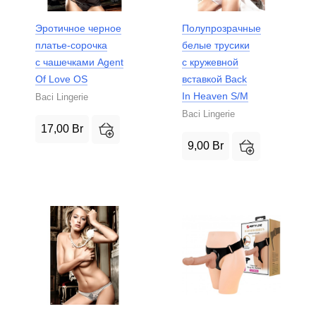
Эротичное черное
Полупрозрачные
платье-сорочка
белые трусики
с чашечками Agent
с кружевной
Of Love OS
вставкой Back
In Heaven S/M
Baci Lingerie
Baci Lingerie
17,00
Br
9,00
Br