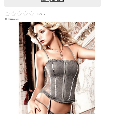
0
из 5
0
мнений