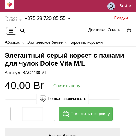
Войти
Скидки
Сегодня
+
375 29 720-85-55
09:00-21:00
Доставка
Оплата
Абрикос
Эротическое белье
Корсеты, корсажи
Элегантный серый корсет с пажами
для чулок Dolce Vita M/L
Артикул: BAC-1130-ML
40,00
Br
Снизить цену
Полная анонимность
Положить в корзину
Быстрый заказ