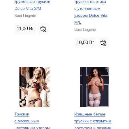
кружевные трусики
трусики-шортики
Dolce Vita S/M
с утонченным
узором Dolce Vita
Baci Lingerie
M/L
11,00
Br
Baci Lingerie
10,00
Br
Трусики
Изящные белые
с роскошным
трусики с открытым
цветочным узором
доступом и пажами