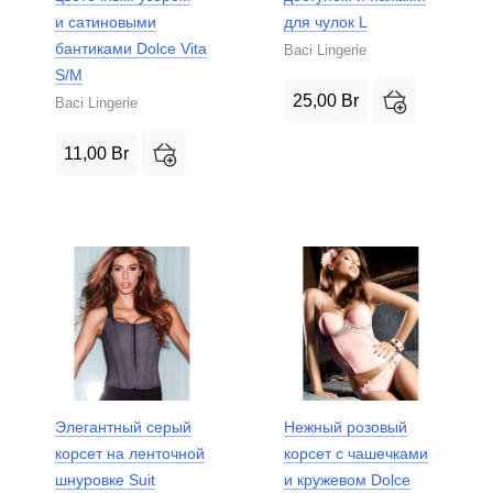
и сатиновыми
для чулок L
бантиками Dolce Vita
Baci Lingerie
S/M
25,00
Br
Baci Lingerie
11,00
Br
Элегантный серый
Нежный розовый
корсет на ленточной
корсет с чашечками
шнуровке Suit
и кружевом Dolce