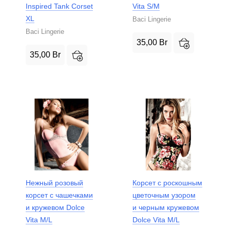
Inspired Tank Corset
Vita S/M
XL
Baci Lingerie
Baci Lingerie
35,00
Br
35,00
Br
Нежный розовый
Корсет с роскошным
корсет с чашечками
цветочным узором
и кружевом Dolce
и черным кружевом
Vita M/L
Dolce Vita M/L