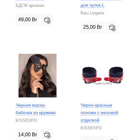
для чулок L
БДСМ арсенал
Baci Lingerie
49,00
Br
25,00
Br
Черная маска-
Черно-красные
бабочка из кружева
поножи с меховой
отделкой
KISSEXPO
KISSEXPO
14,00
Br