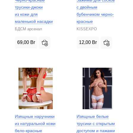
Черно-красные
Зажимы для сосков
трусики-джоки
с двойным
из кожи для
бубенчиком черно-
маленькой насадки
красные
БДСМ арсенал
KISSEXPO
69,00
Br
12,00
Br
Изящные наручники
Изящные белые
из натуральной кожи
трусики с открытым
бело-красные
доступом и пажами