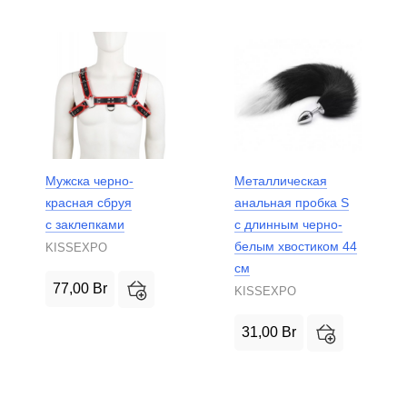
Мужска черно-
Металлическая
красная сбруя
анальная пробка S
с заклепками
с длинным черно-
белым хвостиком 44
KISSEXPO
см
77,00
Br
KISSEXPO
31,00
Br