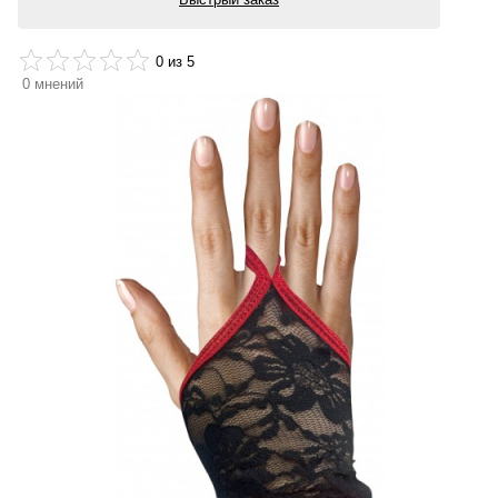
0
из 5
0
мнений