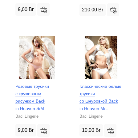
9,00
Br
210,00
Br
Розовые трусики
Классические белые
с кружевным
трусики
рисунком Back
со шнуровкой Back
in Heaven S/M
in Heaven M/L
Baci Lingerie
Baci Lingerie
9,00
Br
10,00
Br