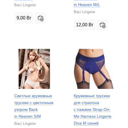
in Heaven M/L
Baci Lingerie
Baci Lingerie
9,00
Br
12,00
Br
Светлые кружевные
Кружевные трусики
трусики с цветочным
для страпона
узором Back
с пажами Strap-On-
in Heaven S/M
Me Harness Lingerie
Diva M синий
Baci Lingerie