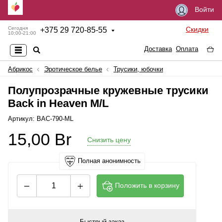
Войти
Скидки
Сегодня
+
375 29 720-85-55
10:00-21:00
Доставка
Оплата
Абрикос
Эротическое белье
Трусики, юбочки
Полупрозрачные кружевные трусики
Back in Heaven M/L
Артикул: BAC-790-ML
15,00
Br
Снизить цену
Полная анонимность
Положить в корзину
Быстрый заказ