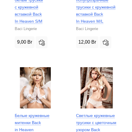
с кружевной
трусики с кружевной
вставкой Back
вставкой Back
In Heaven S/M
In Heaven M/L
Baci Lingerie
Baci Lingerie
9,00
Br
12,00
Br
Белые кружевные
Светлые кружевные
митенки Back
трусики с цветочным
in Heaven
узором Back