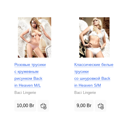
Розовые трусики
Классические белые
с кружевным
трусики
рисунком Back
со шнуровкой Back
in Heaven M/L
in Heaven S/M
Baci Lingerie
Baci Lingerie
10,00
Br
9,00
Br