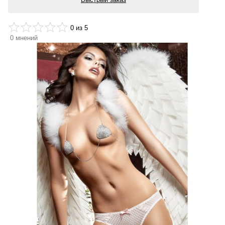
0
из 5
0
мнений