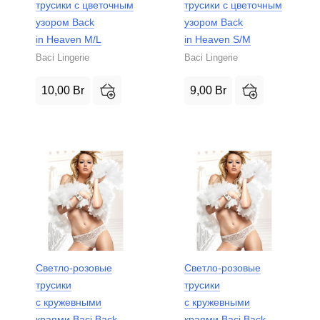
трусики с цветочным
трусики с цветочным
узором Back
узором Back
in Heaven M/L
in Heaven S/M
Baci Lingerie
Baci Lingerie
10,00
Br
9,00
Br
Светло-розовые
Светло-розовые
трусики
трусики
с кружевными
с кружевными
краями Baci Back
краями Baci Back