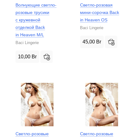
Волнующие светло-
Светло-розовая
розовые трусики
мини-сорочка Back
с кружевной
in Heaven OS
отделкой Back
Baci Lingerie
in Heaven M/L
45,00
Br
Baci Lingerie
10,00
Br
Светло-розовые
Светло-розовые