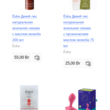
Ёska Дикий лес
Ёska Дикий лес
натуральная
натуральная
анальная смазка
анальная смазка
с маслом жожоба
с органическим
200 мл
маслом жожоба 75
мл
Ёska
Ёska
55,00
Br
25,00
Br