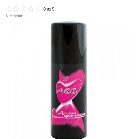
0
из 5
0
мнений