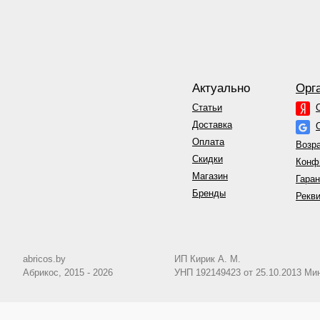
Актуально
Орг
Статьи
Доставка
Оплата
Возра
Скидки
Конф
Магазин
Гаран
Бренды
Рекви
abricos.by
ИП Кирик А. М.
Абрикос, 2015 - 2026
УНП 192149423 от 25.10.2013 М