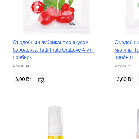
Зооэротика
Эротические наборы
Съедобный лубрикант со вкусом
Съедобный
барбариса Tutti-Frutti OraLove 4 мл,
малины Tut
пробник
пробник
Биоритм
Биоритм
3,00
Br
3,00
Br