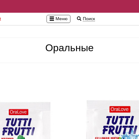
и
Меню
Поиск
Оральные
Бэби-долл, сорочки, пеньюары
Латекс, винил, экокожа
Во
Кэтсьюиты, комбинезоны
Пижамы
См
Комплекты
Перчатки
Пр
Боди, тедди, монокини
Мужское эротическое белье
Ин
Корсеты, корсажи
Пэстисы
Ма
Колготки, чулки, пояса
Pолевые игры
Кр
Платья
Ув