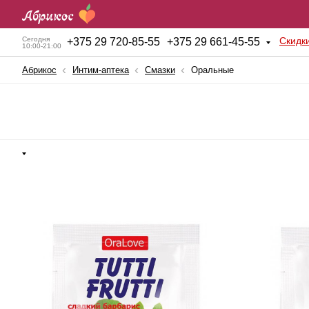
Скидк
Сегодня
+
375 29 720-85-55
+
375 29 661-45-55
10:00-21:00
Абрикос
Интим-аптека
Смазки
Оральные
Анальные игрушки
Куклы для секса
BDSM атрибутика
Мужские помпы
Вагинальные шарики
Насадки и Кольца
Вибраторы
Секс-машины
Вибростимуляторы
Страпоны
Вагины, мастурбаторы
Фаллопротезы
Женские помпы
Фаллоимитаторы