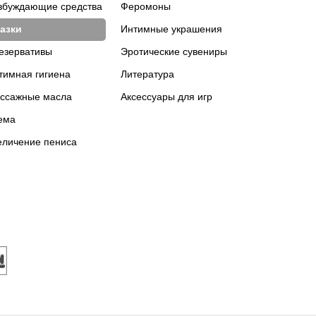
збуждающие средства
Феромоны
азки
Интимные украшения
езервативы
Эротические сувениры
тимная гигиена
Литература
ссажные масла
Аксессуары для игр
ема
еличение пениса