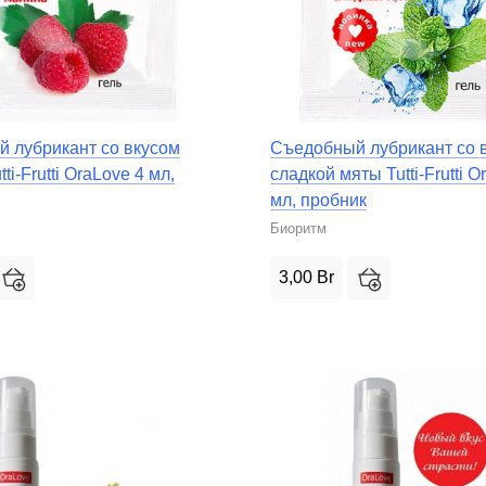
Трусики, юбочки
 лубрикант со вкусом
Съедобный лубрикант со 
ti-Frutti OraLove 4 мл,
сладкой мяты Tutti-Frutti O
мл, пробник
Биоритм
3,00
Br