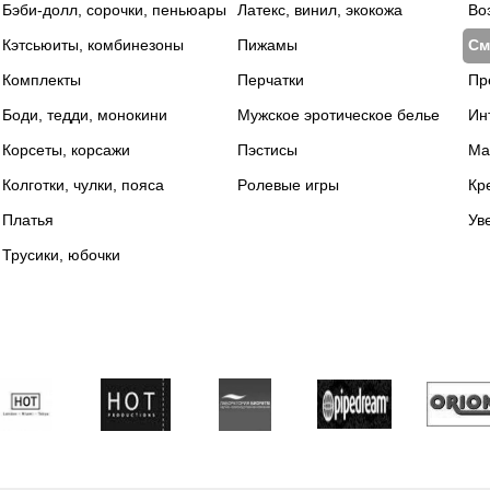
Бэби-долл, сорочки, пеньюары
Латекс, винил, экокожа
Во
Кэтсьюиты, комбинезоны
Пижамы
См
Комплекты
Перчатки
Пр
Боди, тедди, монокини
Мужское эротическое белье
Ин
Корсеты, корсажи
Пэстисы
Ма
Колготки, чулки, пояса
Pолевые игры
Кр
Платья
Ув
Трусики, юбочки