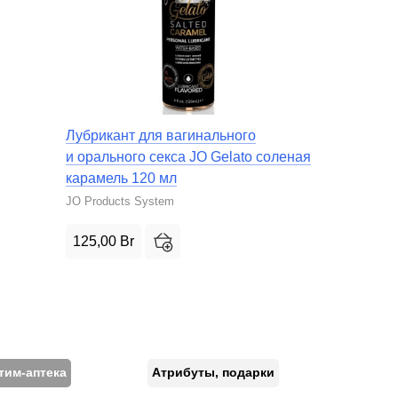
Лубрикант для вагинального
и орального секса JO Gelato соленая
карамель 120 мл
JO Products System
125,00
Br
тим-аптека
Атрибуты, подарки