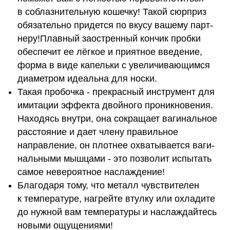
в соблазнительную кошечку! Такой сюрприз
обя­за­тельно придется по вкусу вашему парт­
неру!Плавный заост­рен­ный кон­чик пробки
обес­пе­чит ее лёг­кое и при­ят­ное вве­де­ние,
форма в виде капельки с уве­ли­чи­вающимся
диамет­ром иде­альна для носки.
Такая пробочка - прекрасный инструмент для
имитации эффекта двойного проникновения.
Находясь внутри, она сокращает ваги­наль­ное
рас­сто­я­ние и дает члену пра­виль­ное
направление, он плот­нее охватывается ваги­
наль­ными мышцами - это позволит испытать
самое невероятное наслаждение!
Благодаря тому, что металл чувствителен
к температуре, нагрейте втулку или охладите
до нужной вам температуры и наслаждайтесь
новыми ощущениями!