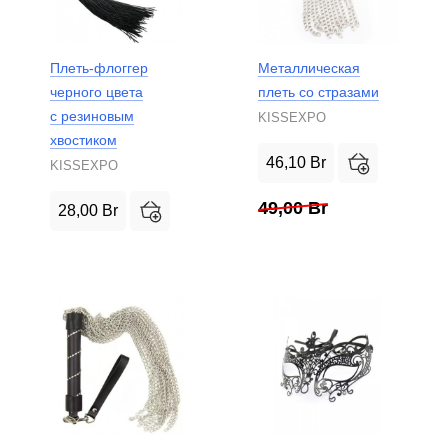
Плеть-флоггер
Металлическая
черного цвета
плеть со стразами
с резиновым
KISSEXPO
хвостиком
46,10
Br
KISSEXPO
49,00
Br
28,00
Br