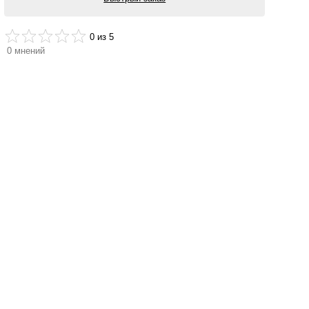
0
из 5
0
мнений