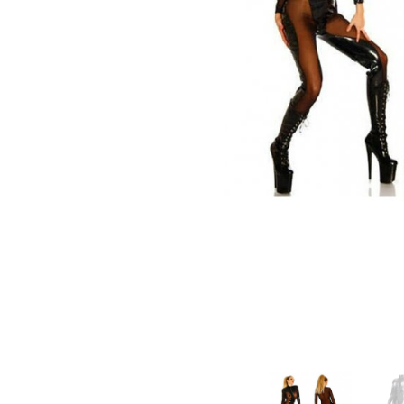
Зооэротика
Эротические наборы