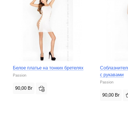
Белое платье на тонких бретелях
Соблазнител
с рукавами
Passion
Passion
90,00
Br
90,00
Br