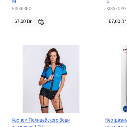
M
S
KISSEXPO
KISSEXPO
67,00
Br
67,00
Br
Костюм Полицейского боди
Неотразим
на молнии L/XL
красного ц