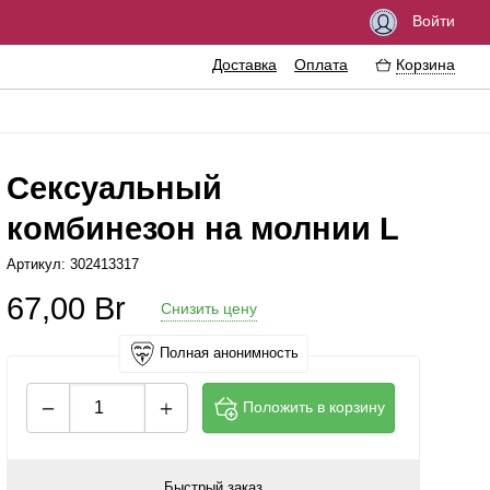
Войти
Доставка
Оплата
Корзина
Сексуальный
комбинезон на молнии L
збуждающие средства
Феромоны
Артикул: 302413317
азки
Интимные украшения
67,00
Br
Снизить цену
езервативы
Эротические сувениры
тимная гигиена
Литература
Полная анонимность
ссажные масла
Аксессуары для игр
Положить в корзину
ема
еличение пениса
Быстрый заказ