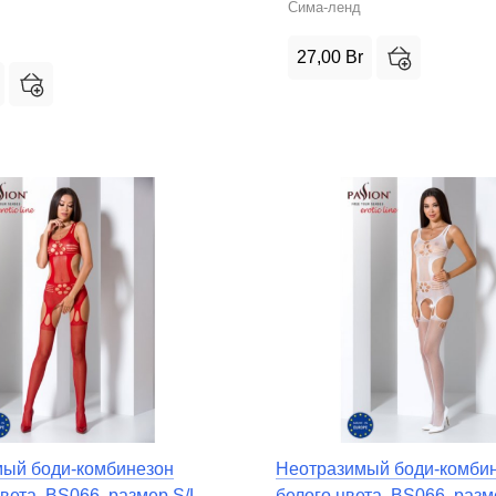
Сима-ленд
27,00
Br
ый боди-комбинезон
Неотразимый боди-комби
вета, BS066, размер S/L
белого цвета, BS066, разм