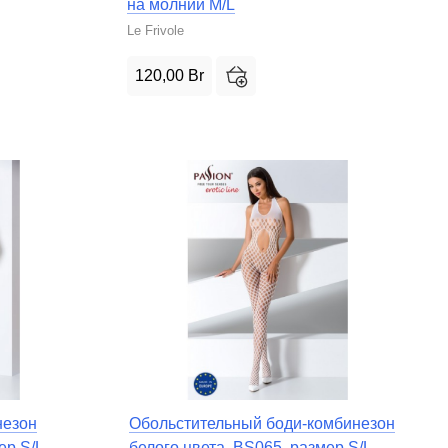
на молнии M/L
Le Frivole
120,00
Br
незон
Обольстительный боди-комбинезон
ер S/L
белого цвета, BS065, размер S/L