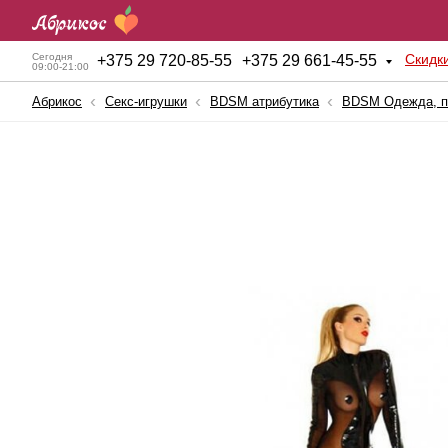
Скидк
Сегодня
+
375 29 720-85-55
+
375 29 661-45-55
09:00-21:00
Абрикос
Секс-игрушки
BDSM атрибутика
BDSM Одежда, п
Анальные игрушки
Куклы для секса
BDSM атрибутика
Мужские помпы
Вагинальные шарики
Насадки и Кольца
Вибраторы
Секс-машины
Вибростимуляторы
Страпоны
Вагины, мастурбаторы
Фаллопротезы
Женские помпы
Фаллоимитаторы