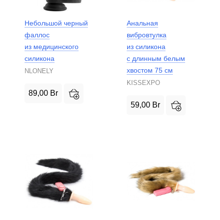
Небольшой черный
Анальная
фаллос
вибровтулка
из медицинского
из силикона
силикона
с длинным белым
хвостом 75 см
NLONELY
KISSEXPO
89,00
Br
59,00
Br