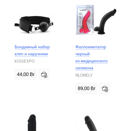
Бондажный набор
Фаллоимитатор
кляп и наручники
черный
из медицинского
KISSEXPO
силикона
44,00
Br
NLONELY
89,00
Br