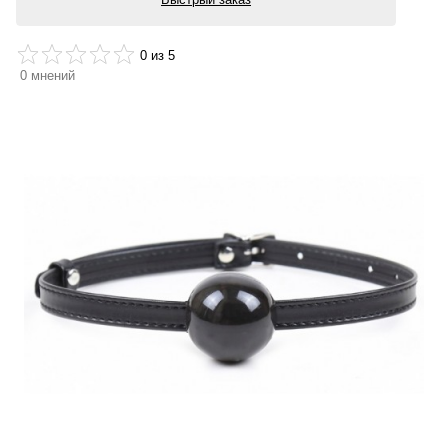
0
из 5
0
мнений