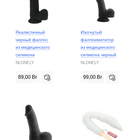
Реалистичный
Изогнутый
черный фаллос
фаллоимитатор
из медицинского
из медицинского
силикона
силикона черный
NLONELY
NLONELY
89,00
Br
99,00
Br